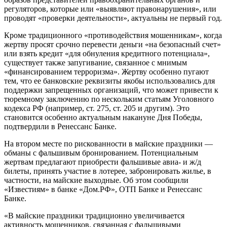
регуляторов, которые или «выявляют правонарушения», или
проводят «проверки деятельности», актуальны не первый год.
Кроме традиционного «противодействия мошенникам», когда
жертву просят срочно перевести деньги «на безопасный счет»
или взять кредит «для обнуления кредитного потенциала»,
существует также запугивание, связанное с мнимым
«финансированием терроризма». Жертву особенно пугают
тем, что ее банковские реквизиты якобы использовались для
поддержки запрещенных организаций, что может привести к
тюремному заключению по нескольким статьям Уголовного
кодекса РФ (например, ст. 275, ст. 205 и другим). Это
становится особенно актуальным накануне Дня Победы,
подтвердили в Ренессанс Банке.
На втором месте по рискованности в майские праздники —
обманы с фальшивым бронированием. Потенциальным
жертвам предлагают приобрести фальшивые авиа- и ж/д
билеты, принять участие в лотерее, забронировать жилье, в
частности, на майские выходные. Об этом сообщили
«Известиям» в банке «Дом.РФ», ОТП Банке и Ренессанс
Банке.
«В майские праздники традиционно увеличивается
активность мошенников, связанная с фальшивыми