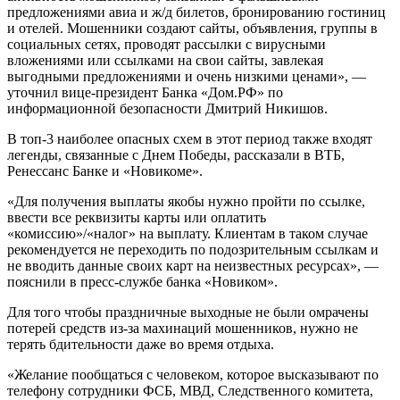
предложениями авиа и ж/д билетов, бронированию гостиниц
и отелей. Мошенники создают сайты, объявления, группы в
социальных сетях, проводят рассылки с вирусными
вложениями или ссылками на свои сайты, завлекая
выгодными предложениями и очень низкими ценами», —
уточнил вице-президент Банка «Дом.РФ» по
информационной безопасности Дмитрий Никишов.
В топ-3 наиболее опасных схем в этот период также входят
легенды, связанные с Днем Победы, рассказали в ВТБ,
Ренессанс Банке и «Новикоме».
«Для получения выплаты якобы нужно пройти по ссылке,
ввести все реквизиты карты или оплатить
«комиссию»/«налог» на выплату. Клиентам в таком случае
рекомендуется не переходить по подозрительным ссылкам и
не вводить данные своих карт на неизвестных ресурсах», —
пояснили в пресс-службе банка «Новиком».
Для того чтобы праздничные выходные не были омрачены
потерей средств из-за махинаций мошенников, нужно не
терять бдительности даже во время отдыха.
«Желание пообщаться с человеком, которое высказывают по
телефону сотрудники ФСБ, МВД, Следственного комитета,