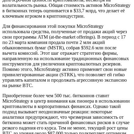
волатильность рынка. Общая стоимость активов MicroStrategy
в биткоинах теперь оценивается в $33,7 млрд, что делает её
ключевым игроком в криптоиндустрии.
Для финансирования этой покупки MicroStrategy
использовала средства, полученные от продажи акций через
свои программы ATM (at-the-market offerings). В период с 17
по 23 марта компания продала почти 2 млн акций
обыкновенных бумаг (MSTR), собрав $592.6 млн после
вычета комиссий. Этот шаг отражает стратегию фирмы,
направленную на использование традиционных финансовых
инструментов для увеличения криптовалютных резервов.
Помимо этого, MicroStrategy активно применяет свои новые
привилегированные акции (STRK), что позволяет ей гибко
управлять капиталом и продолжать агрессивную экспансию
на рынке BTC.
Приобретение более чем 500 тыс. биткоинов ставит
MicroStrategy в центр внимания как пионера в использовании
криптовалюты в корпоративных финансах. Однако такой
подход вызывает неоднозначные реакции: некоторые
аналитики предупреждают, что чрезмерная зависимость от
биткоина может стать причиной финансовых рисков в случае
резкого падения его курса. Тем не менее, текущий рост цены
BTC до уровня около $87 000 только подкрепляет оптимизм