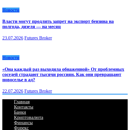
Новости
Власти могут продлить запрет на экспорт бензина на
полгода, дизеля — на месяц
23.07.2026
Futures Broker
Новости
«Она каждый раз выходила обнаженной» От проблемных
соседей страдают тысячи россиян. Как они превращают
новоселье в ад?
22.07.2026
Futures Broker
Главная
Контакты
Банки
Криптовалюта
Финансы
Форекс