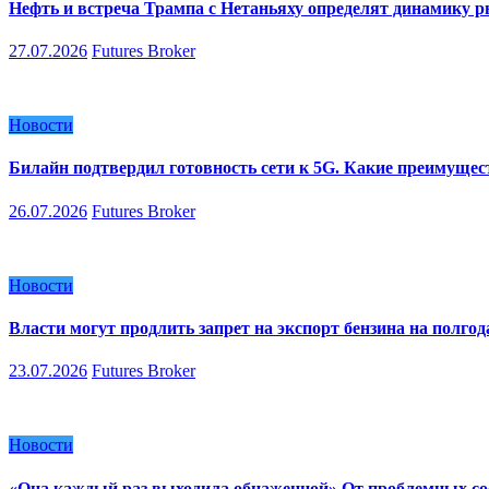
Нефть и встреча Трампа с Нетаньяху определят динамику 
27.07.2026
Futures Broker
Новости
Билайн подтвердил готовность сети к 5G. Какие преимуще
26.07.2026
Futures Broker
Новости
Власти могут продлить запрет на экспорт бензина на полгод
23.07.2026
Futures Broker
Новости
«Она каждый раз выходила обнаженной» От проблемных сос