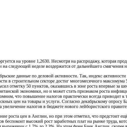
гуется на уровне 1,2630. Несмотря на распродажу, которая про
и на следующей неделе воздержится от дальнейшего смягчения 
ские данные по деловой активности. Так, индекс активности в 
сти в строительном секторе достиг многомесячного максимума 5
л отметку 50 пунктов, оказавшись в зоне роста впервые за шес
ританской экономики, но и может стать признаком роста инфля
помним, что повышение налогов практически всегда приводит к 
ускных цен на товары и услуги. Согласно декабрьскому опросу 
а увеличение налогов в бюджете нового лейбористского правите
ие роста цен в Англии, но при этом отметил, что предстоит ещ
ков беспокоит высокий рост заработных плат на рынке труда, кот
 выражении с 1,7% до 2,3%. На этом фоне Банк Англии, скорее в