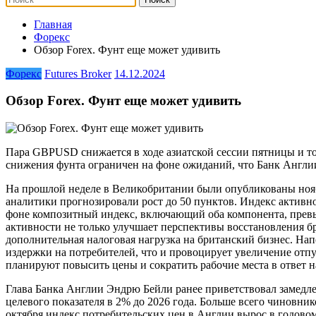
Главная
Форекс
Обзор Forex. Фунт еще может удивить
Форекс
Futures Broker
14.12.2024
Обзор Forex. Фунт еще может удивить
Пара GBPUSD снижается в ходе азиатской сессии пятницы и тор
снижения фунта ограничен на фоне ожиданий, что Банк Англи
На прошлой неделе в Великобритании были опубликованы ноябрь
аналитики прогнозировали рост до 50 пунктов. Индекс активно
фоне композитный индекс, включающий оба компонента, превыси
активности не только улучшает перспективы восстановления б
дополнительная налоговая нагрузка на британский бизнес. На
издержки на потребителей, что и провоцирует увеличение отп
планируют повысить цены и сократить рабочие места в ответ н
Глава Банка Англии Эндрю Бейли ранее приветствовал замедлен
целевого показателя в 2% до 2026 года. Больше всего чиновни
октября индекс потребительских цен в Англии вырос в годовом