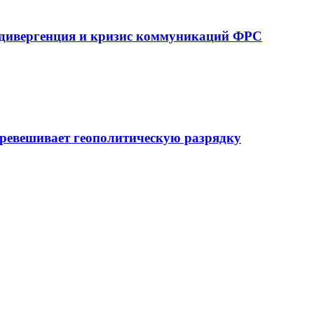
 дивергенция и кризис коммуникаций ФРС
еревешивает геополитическую разрядку