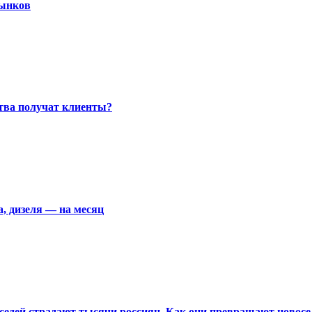
рынков
ства получат клиенты?
а, дизеля — на месяц
едей страдают тысячи россиян. Как они превращают новосел