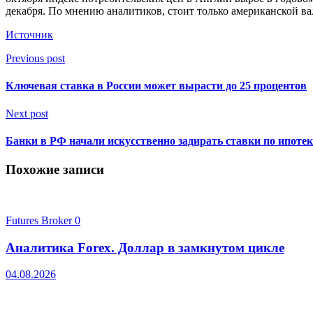
декабря. По мнению аналитиков, стоит только американской в
Источник
Previous post
Ключевая ставка в России может вырасти до 25 процентов
Next post
Банки в РФ начали искусственно задирать ставки по ипоте
Похожие записи
Futures Broker
0
Аналитика Forex. Доллар в замкнутом цикле
04.08.2026