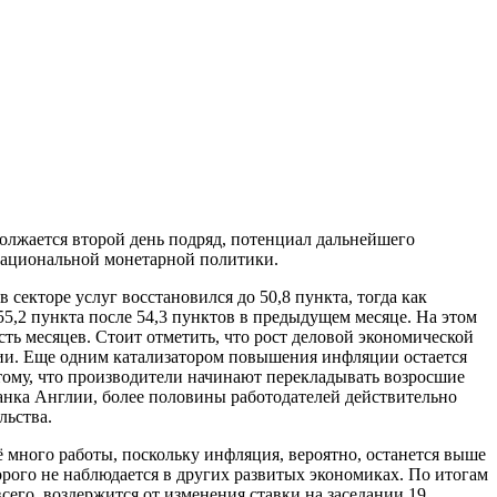
должается второй день подряд, потенциал дальнейшего
национальной монетарной политики.
секторе услуг восстановился до 50,8 пункта, тогда как
5,2 пункта после 54,3 пунктов в предыдущем месяце. На этом
ть месяцев. Стоит отметить, что рост деловой экономической
ции. Еще одним катализатором повышения инфляции остается
тому, что производители начинают перекладывать возросшие
Банка Англии, более половины работодателей действительно
льства.
ё много работы, поскольку инфляция, вероятно, останется выше
орого не наблюдается в других развитых экономиках. По итогам
сего, воздержится от изменения ставки на заседании 19