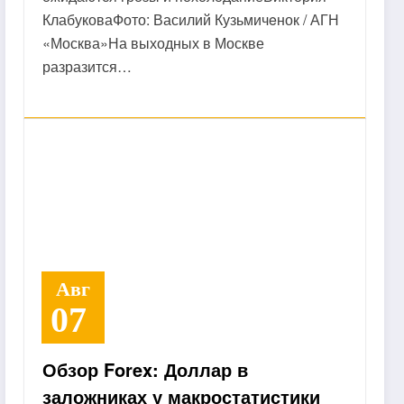
КлабуковаФото: Василий Кузьмичeнок / АГН
«Москва»На выходных в Москве
разразится…
Авг
07
Обзор Forex: Доллар в
заложниках у макростатистики