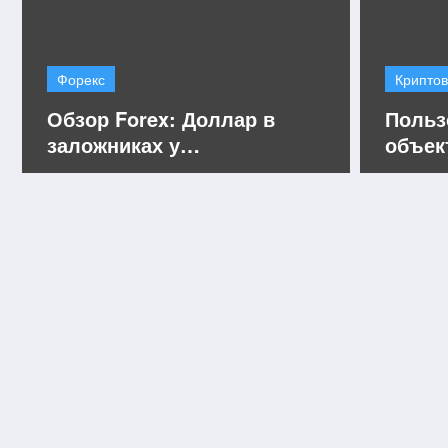
Форекс
Крипто
Обзор Forex: Доллар в
Польз
заложниках у
объек
макростатистики
расши
Check