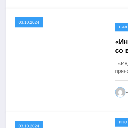
03.10.2024
БИЗ
«Ин
со 
«Инд
прян
F
ИПО
03.10.2024