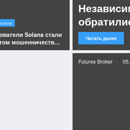
Независи
обратили
валюта
просьбой
ователи Solana стали
Читать далее
том мошенничества с
распреде
рением Chrome `Bull
er`
ними и к
Futures Broker
05