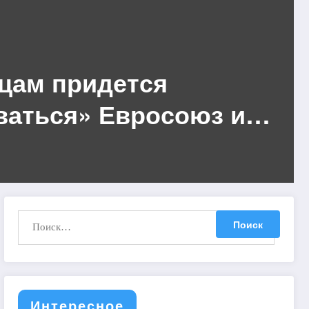
цам придется
ваться» Евросоюз и
готовились к
войне. Кому будет
Интересное