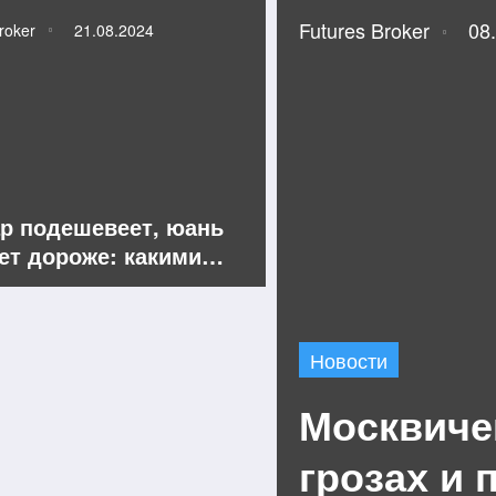
Futures Broker
08
roker
21.08.2024
р подешевеет, юань
нет дороже: какими
 курсы валют в
бре
Новости
Москвиче
грозах и