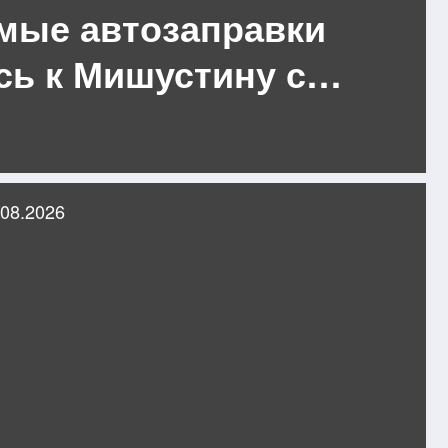
мые автозаправки
сь к Мишустину с
 равномерно
лять топливо между
рупными конкурентами
.08.2026