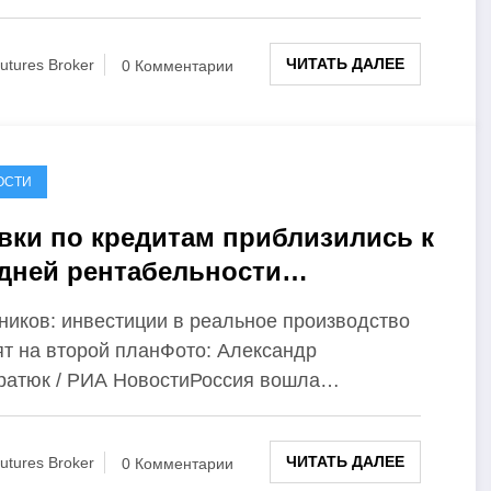
ЧИТАТЬ ДАЛЕЕ
utures Broker
0 Комментарии
ОСТИ
вки по кредитам приблизились к
дней рентабельности
чественной промышленности.
ников: инвестиции в реальное производство
 это скажется на бизнесе
ят на второй планФото: Александр
ратюк / РИА НовостиРоссия вошла…
ЧИТАТЬ ДАЛЕЕ
utures Broker
0 Комментарии