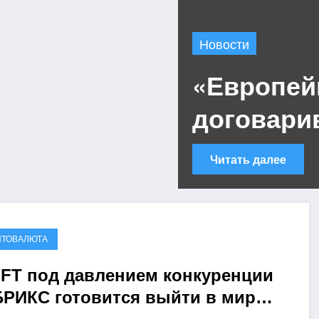
Новости
«Европей
договари
Китай при
Читать далее
торговой 
больнее?
ПТОВАЛЮТА
FT под давлением конкуренции
БРИКС готовится выйти в мир