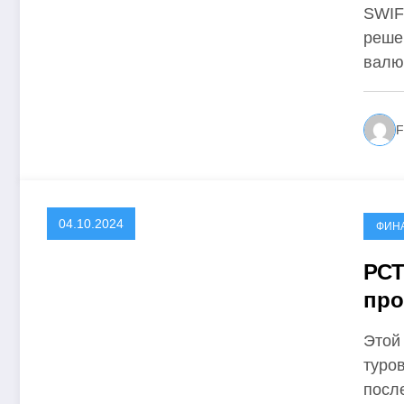
циф
SWIF
реше
валю
F
04.10.2024
ФИН
РСТ
про
осе
Этой
туро
посл