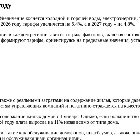
году
еличение коснется холодной и горячей воды, электроэнергии, те
2026 году тарифы увеличатся на 5,4%, а в 2027 году – на 4,8%.
ния в каждом регионе зависит от ряда факторов, включая состо
и формируют тарифы, ориентируясь на предельные значения, ус
а также с реальными затратами на содержание жилья, которые 
остям управляющих компаний и негативно отражается на качест
одержание жилых домов с 1 января. Однако, если большинство
4 году плата выросла на 11% независимо от типа дома.
и, такие как обслуживание домофонов, шлагбаумов, а также опла
я и обслуживающими организациями.