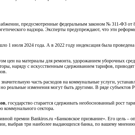
оснабжении, предусмотренные федеральным законом № 311-ФЗ от 
гетического надзора. Эксперты предупреждают, что эти реформ
о 1 июля 2024 года. А в 2022 году индексация была проведена 
м цен на материалы для ремонта, удорожанием уборочных сред
факторы, наряду с искусственным сдерживанием тарифов, приво
ов.
значительную часть расходов на коммунальные услуги, устанав
о реальные изменения могут быть другими. В ряде субъектов РФ
ков
, государство старается сдерживать необоснованный рост тар
ю коммунального сектора.
ивной премии Bankiros.ru «Банковское призвание». Его цель – 
нии, выбрав три наиболее выдающихся банка, по вашему мнению