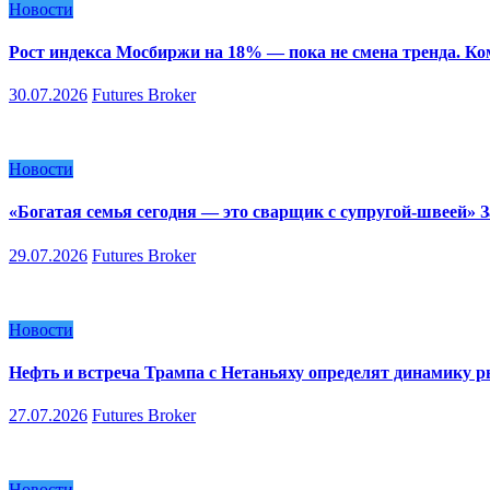
Новости
Рост индекса Мосбиржи на 18% — пока не смена тренда. К
30.07.2026
Futures Broker
Новости
«Богатая семья сегодня — это сварщик с супругой-швеей»
29.07.2026
Futures Broker
Новости
Нефть и встреча Трампа с Нетаньяху определят динамику 
27.07.2026
Futures Broker
Новости