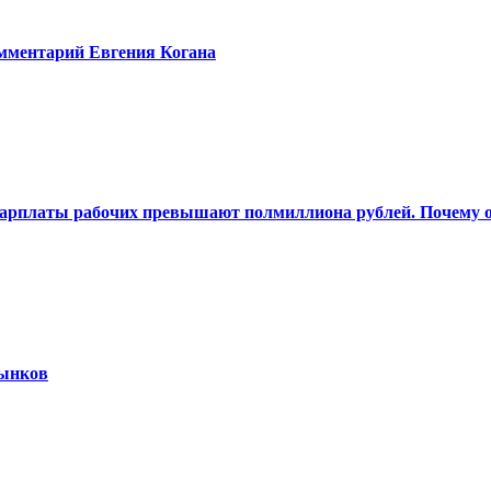
омментарий Евгения Когана
 Зарплаты рабочих превышают полмиллиона рублей. Почему о
рынков