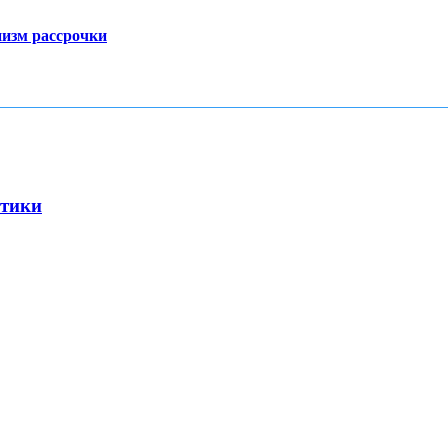
низм рассрочки
стики