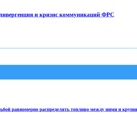
 дивергенция и кризис коммуникаций ФРС
сьбой равномерно распределять топливо между ними и круп