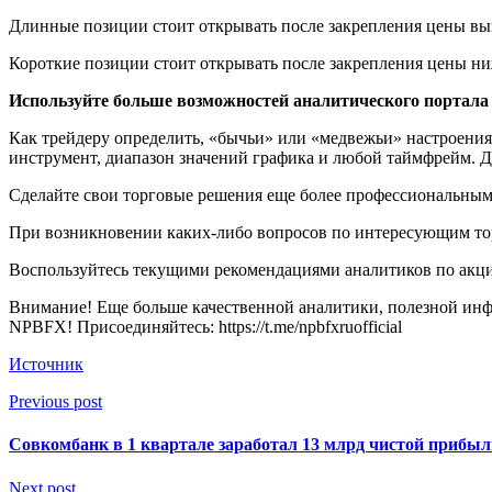
Длинные позиции стоит открывать после закрепления цены выше
Короткие позиции стоит открывать после закрепления цены ниж
Используйте больше возможностей аналитического портал
Как трейдеру определить, «бычьи» или «медвежьи» настроени
инструмент, диапазон значений графика и любой таймфрейм. 
Сделайте свои торговые решения еще более профессиональным
При возникновении каких-либо вопросов по интересующим тор
Воспользуйтесь текущими рекомендациями аналитиков по акци
Внимание! Еще больше качественной аналитики, полезной инфо
NPBFX! Присоединяйтесь: https://t.me/npbfxruofficial
Источник
Previous post
Совкомбанк в 1 квартале заработал 13 млрд чистой прибыл
Next post