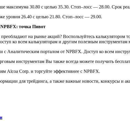
 максимума 30.80 с целью 35.30. Стоп–лосс — 28.00. Срок реал
е уровня 26.40 с целью 21.80. Стоп–лосс — 29.00.
а NPBFX: точка Пивот
я преобладают на рынке акций? Воспользуйтесь калькулятором 
Доступ ко всем калькуляторам и другим полезным инструментам
и с Аналитическим порталом от NPBFX. Доступ ко всем инстру
говым инструментам Вы также всегда можете получить бесплатн
ям Alcoa Corp. и торгуйте эффективнее с NPBFX.
рмации для трейдинга, а также важные новости, конкурсы и ак
и