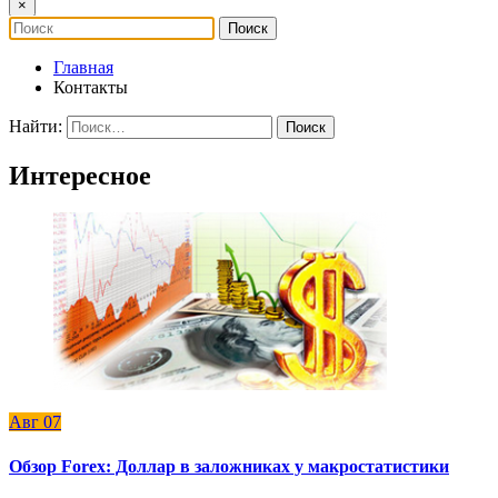
×
Главная
Контакты
Найти:
Интересное
Авг
07
Обзор Forex: Доллар в заложниках у макростатистики