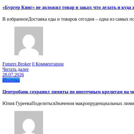
«Бургер Кинг» не доложил товар в заказ: что делать и куда
В избранноеДоставка еды и товаров сегодня – одна из самых 
Futures Broker
0 Комментарии
Читать далее
28.07.2026
Ипотека
Центробанк сохранил лимиты по ипотечным кредитам на ч
Юлия ГурееваПоделитьсяЗначения макропруденциальных лимито