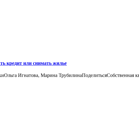
ать кредит или снимать жилье
киОльга Игнатова, Марина ТрубилинаПоделитьсяСобственная кв