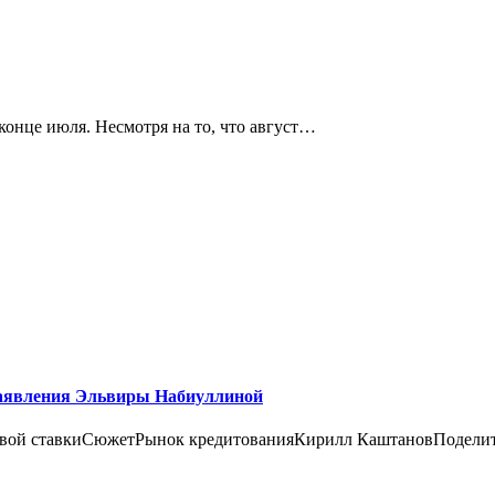
конце июля. Несмотря на то, что август…
заявления Эльвиры Набиуллиной
чевой ставкиСюжетРынок кредитованияКирилл КаштановПоделит