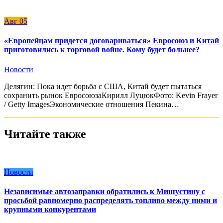
Авг
05
«Европейцам придется договариваться» Евросоюз и Китай
приготовились к торговой войне. Кому будет больнее?
Новости
Делягин: Пока идет борьба с США, Китай будет пытаться
сохранить рынок ЕвросоюзаКирилл ЛуцюкФото: Kevin Frayer
/ Getty ImagesЭкономические отношения Пекина…
Читайте также
Новости
Независимые автозаправки обратились к Мишустину с
просьбой равномерно распределять топливо между ними и
крупными конкурентами