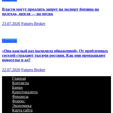
Власти могут продлить запрет на экспорт бензина на
полгода, дизеля — на месяц
23.07.2026
Futures Broker
Новости
«Она каждый раз выходила обнаженной» От проблемных
соседей страдают тысячи россиян. Как они превращают
новоселье в ад?
22.07.2026
Futures Broker
Главная
Контакты
Банки
Криптовалюта
Финансы
Форекс
Экономика
Карта сайта