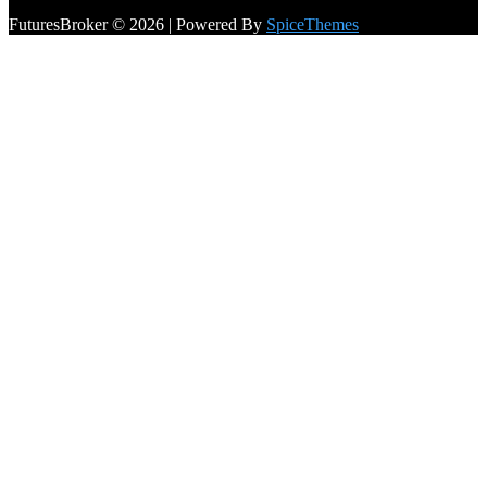
FuturesBroker © 2026 | Powered By
SpiceThemes