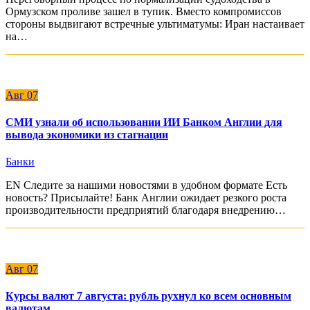
Ормузском проливе зашел в тупик. Вместо компромиссов
стороны выдвигают встречные ультиматумы: Иран настаивает
на…
Авг
07
СМИ узнали об использовании ИИ Банком Англии для
вывода экономики из стагнации
Банки
EN Следите за нашими новостями в удобном формате Есть
новость? Присылайте! Банк Англии ожидает резкого роста
производительности предприятий благодаря внедрению…
Авг
07
Курсы валют 7 августа: рубль рухнул ко всем основным
валютам