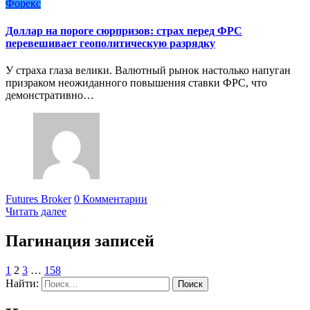
Форекс
Доллар на пороге сюрпризов: страх перед ФРС
перевешивает геополитическую разрядку
У страха глаза велики. Валютный рынок настолько напуган
призраком неожиданного повышения ставки ФРС, что
демонстративно…
Futures Broker
0 Комментарии
Читать далее
Пагинация записей
1
2
3
…
158
Найти: