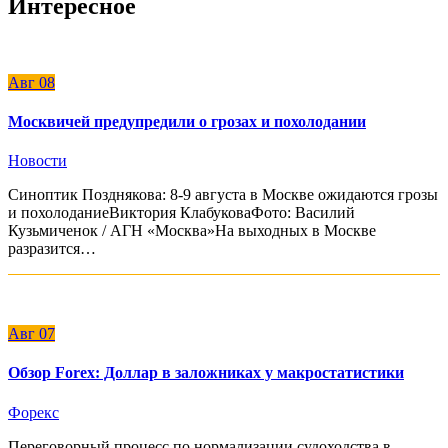
Интересное
Авг
08
Москвичей предупредили о грозах и похолодании
Новости
Синоптик Позднякова: 8-9 августа в Москве ожидаются грозы
и похолоданиеВиктория КлабуковаФото: Василий
Кузьмичeнок / АГН «Москва»На выходных в Москве
разразится…
Авг
07
Обзор Forex: Доллар в заложниках у макростатистики
Форекс
Переговорный процесс по нормализации судоходства в