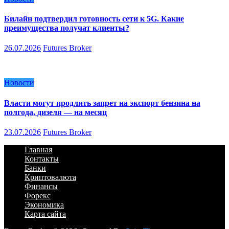
Билайн подтвердил готовность сети к 5G. Какие
преимущества получат клиенты?
26.07.2026
Futures Broker
Новости
Власти могут продлить запрет на экспорт бензина на
полгода, дизеля — на месяц
23.07.2026
Futures Broker
Главная
Контакты
Банки
Криптовалюта
Финансы
Форекс
Экономика
Карта сайта