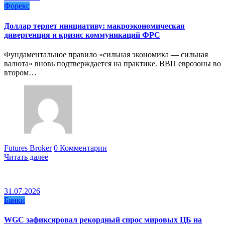
Форекс
Доллар теряет инициативу: макроэкономическая
дивергенция и кризис коммуникаций ФРС
Фундаментальное правило «сильная экономика — сильная
валюта» вновь подтверждается на практике. ВВП еврозоны во
втором…
Futures Broker
0 Комментарии
Читать далее
31.07.2026
Банки
WGC зафиксировал рекордный спрос мировых ЦБ на