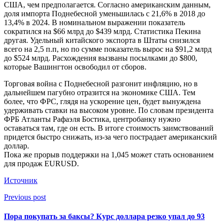
США, чем предполагается. Согласно американским данным,
доля импорта Поднебесной уменьшилась с 21,6% в 2018 до
13,4% в 2024. В номинальном выражении показатель
сократился на $66 млрд до $439 млрд. Статистика Пекина
другая. Удельный китайского экспорта в Штаты снизился
всего на 2,5 п.п, но по сумме показатель вырос на $91,2 млрд
до $524 млрд. Расхождения вызваны посылками до $800,
которые Вашингтон освободил от сборов.
Торговая война с Поднебесной разгонит инфляцию, но в
дальнейшем пагубно отразится на экономике США. Тем
более, что ФРС, глядя на ускорение цен, будет вынуждена
удерживать ставки на высоком уровне. По словам президента
ФРБ Атланты Рафаэля Бостика, центробанку нужно
оставаться там, где он есть. В итоге стоимость заимствований
придется быстро снижать, из-за чего пострадает американский
доллар.
Пока же прорыв поддержки на 1,045 может стать основанием
для продаж EURUSD.
Источник
Previous post
Пора покупать за баксы? Курс доллара резко упал до 93