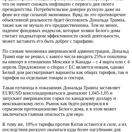
что он начнет снижать инфляцию с первого дня своего
президентства. Потребительское доверие рухнуло даже на
фоне все еще сильной экономики. Вряд ли это противоречие
объективной реальности будет беспокоить Дональда Трампа,
также как не мучало его предшественника. Тем не менее,
падение фондовых индексов, которые хозяин Белого дома
считает индикатором эффективности своей деятельности,
может заставить его быть добрее с тарифами.
По словам чиновника американской администрации, Дональд
Трамп еще не решил, с какого числа вводить 25%-е пошлины
на импорт в отношении Мексики и Канады – с 4 марта или с 4
апреля. Предложение о сборах с ЕС является новым, однако
Белый дом рассматривает варианты как общих тарифов, так и
тарифов на отдельные товары и сектора.
Такая путаница в показаниях Дональда Трампа заставляет
EURUSD консолидироваться в диапазоне 1,045-1,05 и
запускает американские горки по канадскому доллару и
мексиканскому песо. Рынок как будто разуверился в
серьезном протекционизме Белого дома, и в этом может
заключаться главная опасность для евро.
К тому же, 10%-е тарифы против Китая остаются в силе, а их
последствия рискуют оказаться куда более пагубными для