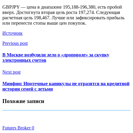
GBPJPY — цена в диапазоне 195,188-196,380, есть пробой
вверх. Достигнута вторая цель роста 197,274. Следующая
расчетная цель 198,467. Лучше или зафиксировать прибыль
или перенести стопы выше цен покупок.
Источник
Previous post
В Москве возбудили дело о «дроповоде» за скупку
электронных счетов
Next post
Минфин: Ипотечные каникулы не отразятся на кредитной
истории семей с детьми
Похожие записи
Futures Broker
0