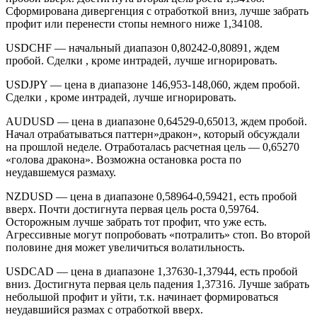
Сформирована дивергенция с отработкой вниз, лучше забрать
профит или перенести стопы немного ниже 1,34108.
USDCHF — начальный диапазон 0,80242-0,80891, ждем
пробой. Сделки , кроме интрадей, лучше игнорировать.
USDJPY — цена в диапазоне 146,953-148,060, ждем пробой.
Сделки , кроме интрадей, лучше игнорировать.
AUDUSD — цена в диапазоне 0,64529-0,65013, ждем пробой.
Начал отрабатываться паттерн»дракон», который обсуждали
на прошлой неделе. Отработалась расчетная цель — 0,65270
«голова дракона». Возможна остановка роста по
неудавшемуся размаху.
NZDUSD — цена в диапазоне 0,58964-0,59421, есть пробой
вверх. Почти достигнута первая цель роста 0,59764.
Осторожным лучше забрать тот профит, что уже есть.
Агрессивные могут попробовать «потралить» стоп. Во второй
половине дня может увеличиться волатильность.
USDCAD — цена в диапазоне 1,37630-1,37944, есть пробой
вниз. Достигнута первая цель падения 1,37316. Лучше забрать
небольшой профит и уйти, т.к. начинает формироваться
неудавшийся размах с отработкой вверх.