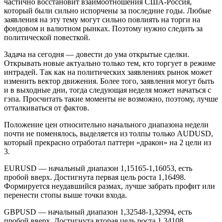
частично восстановит взаимоотношения США-Россия,
который были сильно испорчены за последние годы. Любые
заявления на эту тему могут сильно повлиять на торги на
фондовом и валютном рынках. Поэтому нужно следить за
политической повесткой.
Задача на сегодня — довести до ума открытые сделки.
Открывать новые актуально только тем, кто торгует в режиме
интрадей. Так как на политических заявлениях рынок может
изменить вектор движения. Более того, заявления могут быть
и в выходные дни, тогда следующая неделя может начаться с
гэпа. Просчитать такие моменты не возможно, поэтому, лучше
отталкиваться от фактов.
Положение цен относительно начального диапазона недели
почти не поменялось, выделяется из толпы только AUDUSD,
который прекрасно отработал паттерн «дракон» на 2 цели из
3.
EURUSD — начальный диапазон 1,15165-1,16053, есть
пробой вверх. Достигнута первая цель роста 1,16498.
Формируется неудавшийся размах, лучше забрать профит или
перенести стопы выше точки входа.
GBPUSD — начальный диапазон 1,32548-1,32994, есть
пробой вверх. Достигнута вторая цель роста 1,34108.