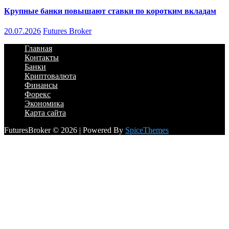
Крупные банки повышают ставки по коротким вкладам
20.07.2026
Futures Broker
Главная
Контакты
Банки
Криптовалюта
Финансы
Форекс
Экономика
Карта сайта
FuturesBroker © 2026 | Powered By
SpiceThemes