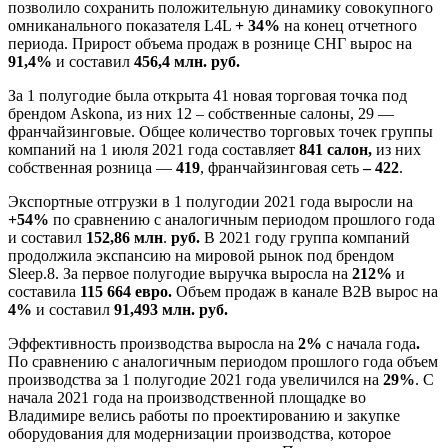
позволило сохранить положительную динамику совокупного
омниканального показателя L4L
+ 34%
на конец отчетного
периода. Прирост объема продаж в рознице СНГ вырос на
91,4%
и составил
456,4 млн. руб.
За 1 полугодие была открыта 41 новая торговая точка под
брендом Askona, из них 12 – собственные салоны, 29 —
франчайзинговые. Общее количество торговых точек группы
компаний на 1 июля 2021 года составляет
841 салон,
из них
собственная розница —
419
, франчайзинговая сеть
– 422
.
Экспортные отгрузки в 1 полугодии 2021 года выросли на
+54%
по сравнению с аналогичным периодом прошлого года
и составил
152,86 млн
.
руб.
В 2021 году группа компаний
продолжила экспансию на мировой рынок под брендом
Sleep.8. За первое полугодие выручка выросла на
212%
и
составила
115 664 евро.
Объем продаж в канале B2B вырос на
4%
и составил
91,493 млн. руб.
Эффективность производства выросла на
2%
с начала года
.
По сравнению с аналогичным периодом прошлого года объем
производства за 1 полугодие 2021 года увеличился на
29%
. С
начала 2021 года на производственной площадке во
Владимире велись работы по проектированию и закупке
оборудования для модернизации производства, которое