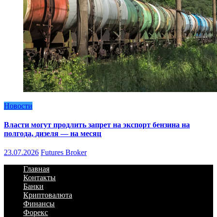
Новости
Власти могут продлить запрет на экспорт бензина на
полгода, дизеля — на месяц
23.07.2026
Futures Broker
Главная
Контакты
Банки
Криптовалюта
Финансы
Форекс