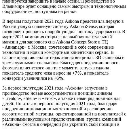
планируется завершить в начале осени. Производство во
Владимире будет оснащено самым быстрым и технологичным
оборудованием, доступным на рынке.
В первом полугодии 2021 года Askona представила первую в
России умную спальную систему Askona iSense, которая
позволяет проводить подробную диагностику здоровья сна. В
марте 2021 компания открыла первый концептуальный
магазин для здорового сна Askona Concept Store в ТЦ
«Авиапарк» г. Москва, сочетающий в себе современные
технологии и новый комфортный клиентский сервис. В
салоне представлена интерактивная витрина с 3D сканером и
тремя «умными» спальнями. Благодаря внедрению нового
формата клиентского опыта с момента запуска салона
показатель среднего чека вырос на
+7%
, а показатель
конверсии увеличился на
+6%.
За первое полугодие 2021 года «Аскона» запустила в
производство новые ассортиментные позиции: диваны
«Trenton», «Stein» и «Frost», а также целый ряд новинок для
детей. По итогам первого полугодия 2021 года, благодаря
внедрению инновационных технологий и расширению
ассортиментной матрицы, ориентированной на покупателей с
различными вкусовыми предпочтениями, группа компаний
«Аскона» смогла в очередной раз укрепить свои позиции в