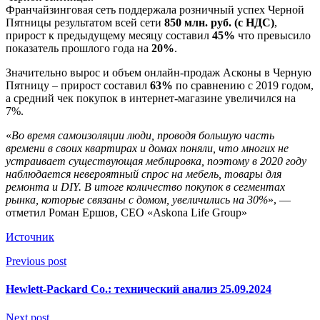
Франчайзинговая сеть поддержала розничный успех Черной
Пятницы результатом всей сети
850 млн. руб. (с НДС)
,
прирост к предыдущему месяцу составил
45%
что превысило
показатель прошлого года на
20%
.
Значительно вырос и объем онлайн-продаж Асконы в Черную
Пятницу – прирост составил
63%
по сравнению с 2019 годом,
а средний чек покупок в интернет-магазине увеличился на
7%.
«
Во время самоизоляции люди, проводя большую часть
времени в своих квартирах и домах поняли, что многих не
устраивает существующая меблировка, поэтому в 2020 году
наблюдается невероятный спрос на мебель, товары для
ремонта и DIY. В итоге количество покупок в сегментах
рынка, которые связаны с домом, увеличились на 30%
», —
отметил Роман Ершов, СЕО «Askona Life Group»
Источник
Previous post
Hewlett-Packard Co.: технический анализ 25.09.2024
Next post