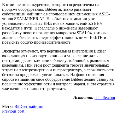
В отличие от конкурентов, которые сосредоточены на
продаже оборудования, Bitdeer активно развивает
собственный майнинг с использованием фирменных ASIC-
чипов SEALMINER A2. На объектах компании уже
установлено свыше 22 EH/s новых машин, ещё 5,5 EH/s
находятся в пути. Параллельно инженеры завершают
разработку нового поколения микросхем SEAL04, которые
должны обеспечить энергоэффективность ниже 10 J/TH и
повысить общую производительность.
Эксперты отмечают, что вертикальная интеграция Bitdeer,
включающая производство чипов и управление дата-
центрами, делает компанию более устойчивой к рыночным
колебаниям. При этом рост хешрейта требует значительных
затрат на электроэнергию и инфраструктуру, а сложность сети
биткоина продолжает увеличиваться. На фоне снижения
спроса на майнинговое оборудование Bitdeer делает ставку на
повышение эффективности и контроль маржи, и эта стратегия
уже начинает приносить результаты.
Источник:
coinlife.com
Метка
BitDeer
майнинг
Previous post