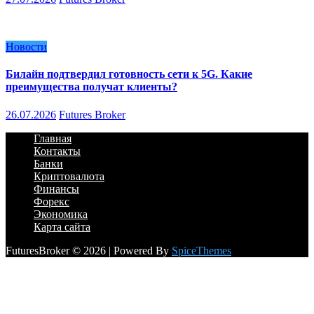
Новости
Билайн подтвердил готовность сети к 5G. Какие
преимущества получат клиенты?
26.07.2026
Futures Broker
Главная
Контакты
Банки
Криптовалюта
Финансы
Форекс
Экономика
Карта сайта
FuturesBroker © 2026 | Powered By
SpiceThemes