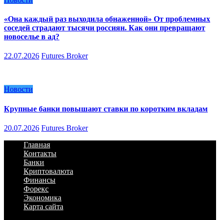
«Она каждый раз выходила обнаженной» От проблемных
соседей страдают тысячи россиян. Как они превращают
новоселье в ад?
22.07.2026
Futures Broker
Новости
Крупные банки повышают ставки по коротким вкладам
20.07.2026
Futures Broker
Главная
Контакты
Банки
Криптовалюта
Финансы
Форекс
Экономика
Карта сайта