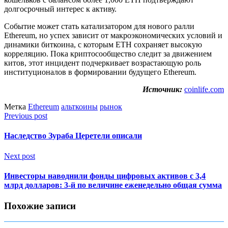
долгосрочный интерес к активу.
Событие может стать катализатором для нового ралли
Ethereum, но успех зависит от макроэкономических условий и
динамики биткоина, с которым ETH сохраняет высокую
корреляцию. Пока криптосообщество следит за движением
китов, этот инцидент подчеркивает возрастающую роль
институционалов в формировании будущего Ethereum.
Источник:
coinlife.com
Метка
Ethereum
альткоины
рынок
Previous post
Наследство Зураба Церетели описали
Next post
Инвесторы наводнили фонды цифровых активов с 3,4
млрд долларов: 3-й по величине еженедельно общая сумма
Похожие записи