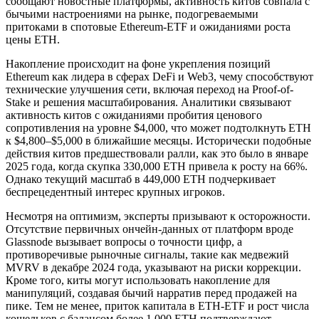
сообщают новостные платформы, активность китов совпала с
бычьими настроениями на рынке, подогреваемыми
притоками в спотовые Ethereum-ETF и ожиданиями роста
цены ETH.
Накопление происходит на фоне укрепления позиций
Ethereum как лидера в сферах DeFi и Web3, чему способствуют
технические улучшения сети, включая переход на Proof-of-
Stake и решения масштабирования. Аналитики связывают
активность китов с ожиданиями пробития ценового
сопротивления на уровне $4,000, что может подтолкнуть ETH
к $4,800–$5,000 в ближайшие месяцы. Исторически подобные
действия китов предшествовали ралли, как это было в январе
2025 года, когда скупка 330,000 ETH привела к росту на 66%.
Однако текущий масштаб в 449,000 ETH подчеркивает
беспрецедентный интерес крупных игроков.
Несмотря на оптимизм, эксперты призывают к осторожности.
Отсутствие первичных ончейн-данных от платформ вроде
Glassnode вызывает вопросы о точности цифр, а
противоречивые рыночные сигналы, такие как медвежий
MVRV в декабре 2024 года, указывают на риски коррекции.
Кроме того, киты могут использовать накопление для
манипуляций, создавая бычий нарратив перед продажей на
пике. Тем не менее, приток капитала в ETH-ETF и рост числа
кошельков с балансом более 1,000 ETH подтверждают