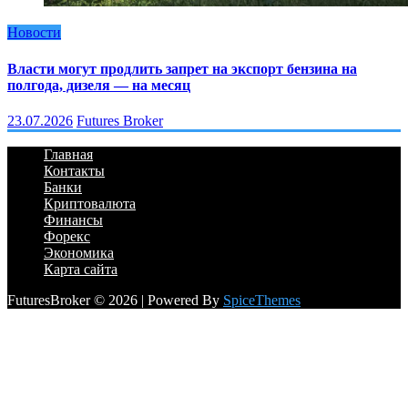
Новости
Власти могут продлить запрет на экспорт бензина на
полгода, дизеля — на месяц
23.07.2026
Futures Broker
Главная
Контакты
Банки
Криптовалюта
Финансы
Форекс
Экономика
Карта сайта
FuturesBroker © 2026 | Powered By
SpiceThemes