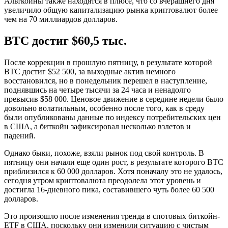
Альткойны также находятся в плюсе, что со вчерашнего дня
увеличило общую капитализацию рынка криптовалют более
чем на 70 миллиардов долларов.
BTC достиг $60,5 тыс.
После коррекции в прошлую пятницу, в результате которой
BTC достиг $52 500, за выходные актив немного
восстановился, но в понедельник перешел в наступление,
поднявшись на четыре тысячи за 24 часа и ненадолго
превысив $58 000. Ценовое движение в середине недели было
довольно волатильным, особенно после того, как в среду
были опубликованы данные по индексу потребительских цен
в США, а биткойн зафиксировал несколько взлетов и
падений.
Однако быки, похоже, взяли рынок под свой контроль. В
пятницу они начали еще один рост, в результате которого BTC
приблизился к 60 000 долларов. Хотя поначалу это не удалось,
сегодня утром криптовалюта преодолела этот уровень и
достигла 16-дневного пика, составившего чуть более 60 500
долларов.
Это произошло после изменения тренда в спотовых биткойн-
ETF в США, поскольку они изменили ситуацию с чистым