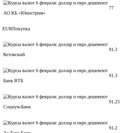
77
АО КБ «Юнистрим»
EURПокупка
91.3
Кетовский
91.3
Банк ВТБ
91.23
Социум-Банк
91.2
Ак Барс Банк