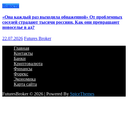
Новости
«Она каждый раз выходила обнаженной» От проблемных
соседей страдают тысячи россиян. Как они превращают
новоселье в ад?
22.07.2026
Futures Broker
Главная
Контакты
Банки
Криптовалюта
Финансы
Форекс
Экономика
Карта сайта
FuturesBroker © 2026 | Powered By
SpiceThemes