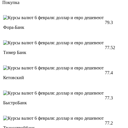
Покупка
79.3
Фора-Банк
77.52
Тимер Банк
77.4
Кетовский
77.3
БыстроБанк
77.2
Трансстройбанк