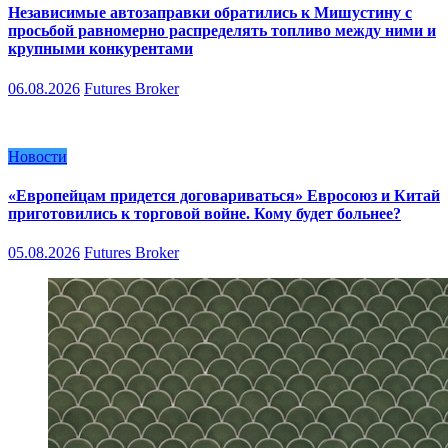
Независимые автозаправки обратились к Мишустину с
просьбой равномерно распределять топливо между ними и
крупными конкурентами
06.08.2026
Futures Broker
Новости
«Европейцам придется договариваться» Евросоюз и Китай
приготовились к торговой войне. Кому будет больнее?
05.08.2026
Futures Broker