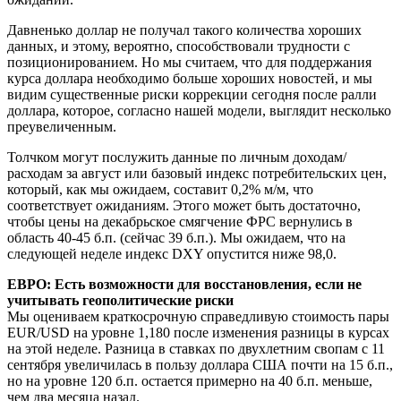
Давненько доллар не получал такого количества хороших
данных, и этому, вероятно, способствовали трудности с
позиционированием. Но мы считаем, что для поддержания
курса доллара необходимо больше хороших новостей, и мы
видим существенные риски коррекции сегодня после ралли
доллара, которое, согласно нашей модели, выглядит несколько
преувеличенным.
Толчком могут послужить данные по личным доходам/
расходам за август или базовый индекс потребительских цен,
который, как мы ожидаем, составит 0,2% м/м, что
соответствует ожиданиям. Этого может быть достаточно,
чтобы цены на декабрьское смягчение ФРС вернулись в
область 40-45 б.п. (сейчас 39 б.п.). Мы ожидаем, что на
следующей неделе индекс DXY опустится ниже 98,0.
ЕВРО: Есть возможности для восстановления, если не
учитывать геополитические риски
Мы оцениваем краткосрочную справедливую стоимость пары
EUR/USD на уровне 1,180 после изменения разницы в курсах
на этой неделе. Разница в ставках по двухлетним свопам с 11
сентября увеличилась в пользу доллара США почти на 15 б.п.,
но на уровне 120 б.п. остается примерно на 40 б.п. меньше,
чем два месяца назад.