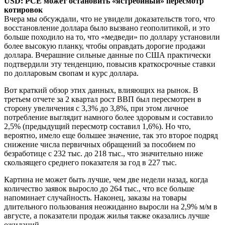
USD: PCE может остановить «ястребиный» пересмотр
котировок
Вчера мы обсуждали, что не увидели доказательств того, что
восстановление доллара было вызвано геополитикой, и это
больше походило на то, что «медведи» по доллару установили
более высокую планку, чтобы оправдать дорогие продажи
доллара. Вчерашние сильные данные по США практически
подтвердили эту тенденцию, повысив краткосрочные ставки
по долларовым свопам и курс доллара.
Вот краткий обзор этих данных, влияющих на рынок. В
третьем отчете за 2 квартал рост ВВП был пересмотрен в
сторону увеличения с 3,3% до 3,8%, при этом личное
потребление выглядит намного более здоровым и составило
2,5% (предыдущий пересмотр составил 1,6%). Но что,
вероятно, имело еще большее значение, так это второе подряд
снижение числа первичных обращений за пособием по
безработице с 232 тыс. до 218 тыс., что значительно ниже
скользящего среднего показателя за год в 227 тыс.
Картина не может быть лучше, чем две недели назад, когда
количество заявок выросло до 264 тыс., что все больше
напоминает случайность. Наконец, заказы на товары
длительного пользования неожиданно выросли на 2,9% м/м в
августе, а показатели продаж жилья также оказались лучше
ожиданий.