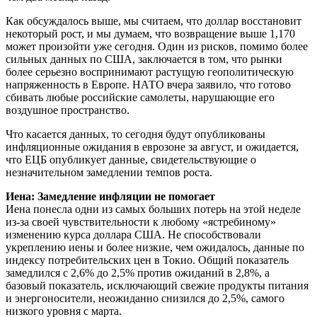
Как обсуждалось выше, мы считаем, что доллар восстановит
некоторый рост, и мы думаем, что возвращение выше 1,170
может произойти уже сегодня. Один из рисков, помимо более
сильных данных по США, заключается в том, что рынки
более серьезно воспринимают растущую геополитическую
напряженность в Европе. НАТО вчера заявило, что готово
сбивать любые российские самолеты, нарушающие его
воздушное пространство.
Что касается данных, то сегодня будут опубликованы
инфляционные ожидания в еврозоне за август, и ожидается,
что ЕЦБ опубликует данные, свидетельствующие о
незначительном замедлении темпов роста.
Иена: Замедление инфляции не помогает
Иена понесла одни из самых больших потерь на этой неделе
из-за своей чувствительности к любому «ястребиному»
изменению курса доллара США. Не способствовали
укреплению иены и более низкие, чем ожидалось, данные по
индексу потребительских цен в Токио. Общий показатель
замедлился с 2,6% до 2,5% против ожиданий в 2,8%, а
базовый показатель, исключающий свежие продукты питания
и энергоносители, неожиданно снизился до 2,5%, самого
низкого уровня с марта.