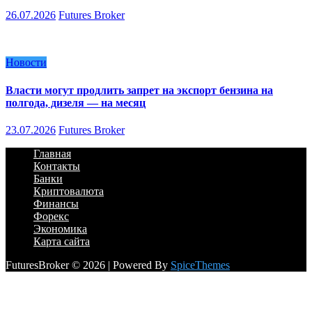
26.07.2026
Futures Broker
Новости
Власти могут продлить запрет на экспорт бензина на
полгода, дизеля — на месяц
23.07.2026
Futures Broker
Главная
Контакты
Банки
Криптовалюта
Финансы
Форекс
Экономика
Карта сайта
FuturesBroker © 2026 | Powered By
SpiceThemes