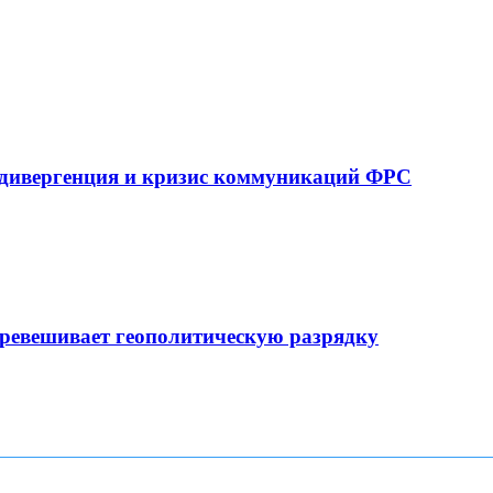
 дивергенция и кризис коммуникаций ФРС
еревешивает геополитическую разрядку