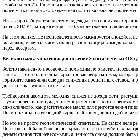
“стабильность” в Европе часто заключается просто в отсутств
более мягкая налогово-бюджетная политика означает более же
Итак, евро взбирается на стену надежды, в то время как Фран
пара USD/JPY, которая когда—то была неизменной любимицей ке
На этом рынке, где неопределенность маскируется спокойствие
возможно, и звучал мягко, но он разбил панцирь самодовольств
перед десертом.
Великий вальс унижения: достижение Золота отметки 4185 
Золото наконец-то преодолело немыслимую отметку, перевалив з
золото — это полноценная оркестровая реприза темы, которая 
горизонте замаячили еще два снижения процентных ставок, и 
до того, как звук достигнет зала.
Трейдерам знакома эта мелодия: снижение доходности, растущ
звучит более непринужденно. Напряженность в отношениях меж
символичного, как растительное масло для приготовления пищ
Пекин начинают очередной тарифный танец, золото добавляет 
Но это не просто геополитический спектакль. На самом деле ре
Центральный банк больше не скрывает своих голубиных настро
деньги становятся невесомыми, а ценность снова должна быть 