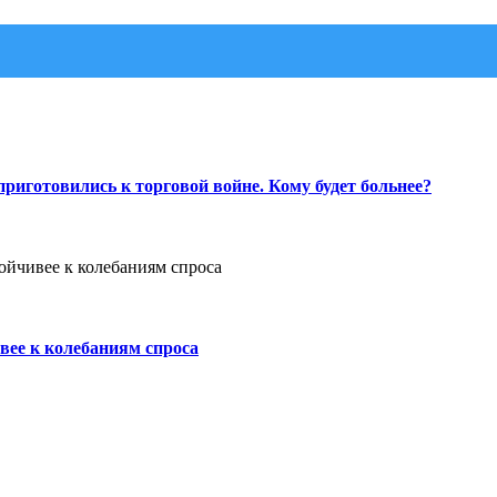
риготовились к торговой войне. Кому будет больнее?
вее к колебаниям спроса