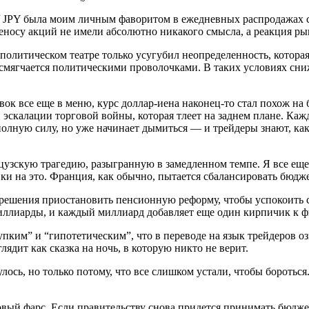
 / JPY была моим личным фаворитом в ежедневных распродажах с 
еносу акций не имели абсолютно никакого смысла, а реакция ры
 политическом театре только усугубил неопределенность, котор
смягчается политическими проволочками. В таких условиях сниж
вок все еще в меню, курс доллар-иена наконец-то стал похож на
скалации торговой войны, которая тлеет на заднем плане. Кажд
полную силу, но уже начинает дымиться — и трейдеры знают, как
цузскую трагедию, разыгранную в замедленном темпе. Я все еще
авки на это. Франция, как обычно, пытается сбалансировать бюдж
ешения приостановить пенсионную реформу, чтобы успокоить со
миллиарды, и каждый миллиард добавляет еще один кирпичик к 
ким” и “гипотетическим”, что в переводе на язык трейдеров оз
ядит как сказка на ночь, в которую никто не верит.
лось, но только потому, что все слишком устали, чтобы бороться
ый фарс. Если правительству снова придется принимать бюджет