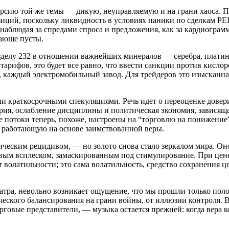
ерсию той же темы — дикую, неуправляемую и на грани хаоса. По
зиций, поскольку ликвидность в условиях паники по сделкам РЕ
ь, наблюдая за спредами спроса и предложения, как за кардиогр
гающе пусты.
разделу 232 в отношении важнейших минералов — серебра, плати
тарифов, это будет все равно, что ввести санкции против кисло
 каждый электромобильный завод. Для трейдеров это изысканна
ли краткосрочными спекуляциями. Речь идет о переоценке довер
верия, ослабление дисциплины и политическая экономия, завися
ие потоки теперь, похоже, настроены на “торговлю на понижение
, работающую на основе заимствованной веры.
ческим рецидивом, — но золото снова стало зеркалом мира. Он
ым всплеском, замаскированным под стимулирование. При цене 
т волатильности; это сама волатильность, средство сохранения 
театра, невольно возникает ощущение, что мы прошли только поло
еского балансирования на грани войны, от иллюзии контроля. 
говые представители, — музыка остается прежней: когда вера ко