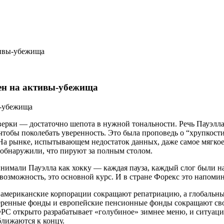
тивы-убежища
ен на активы-убежища
рки — достаточно шепота в нужной тональности. Речь Пауэлла 
 чтобы поколебать уверенность. Это была проповедь о “хрупкост
На рынке, испытывающем недостаток данных, даже самое мягкое 
 обнаружили, что пируют за полным столом.
инимали Пауэлла как хокку — каждая пауза, каждый слог были
 возможность, это основной курс. И в стране Форекс это напом
а американские корпорации сокращают репатриацию, а глобальны
ренные фонды и европейские пенсионные фонды сокращают свои
ФРС открыто разрабатывает «голубиное» зимнее меню, и ситуац
ближаются к концу.