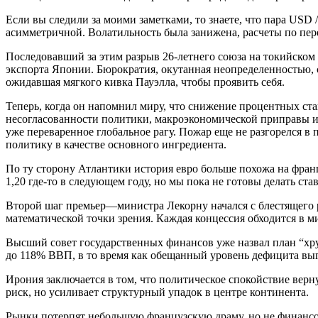
Если вы следили за моими заметками, то знаете, что пара USD
асимметричной. Волатильность была занижена, расчеты по пер
Последовавший за этим разрыв 26-летнего союза на токийском
экспорта Японии. Бюрократия, окутанная неопределенностью, 
ожидавшая мягкого кивка Пауэлла, чтобы проявить себя.
Теперь, когда он напомнил миру, что снижение процентных ста
несогласованности политики, макроэкономической приправы и э
уже переваренное глобальное рагу. Пожар еще не разгорелся в 
политику в качестве основного ингредиента.
По ту сторону Атлантики история евро больше похожа на фран
1,20 где-то в следующем году, но мы пока не готовы делать ст
Второй шаг премьер—министра Лекорну начался с блестящего р
математической точки зрения. Каждая концессия обходится в 
Высший совет государственных финансов уже назвал план “хруп
до 118% ВВП, в то время как обещанный уровень дефицита выгл
Ирония заключается в том, что политическое спокойствие верну
риск, но усиливает структурный упадок в центре континента.
Рынки потерпят небольшую французскую драму, но не финансов