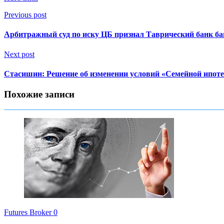
Previous post
Арбитражный суд по иску ЦБ признал Таврический банк б
Next post
Стасишин: Решение об изменении условий «Семейной ипоте
Похожие записи
Futures Broker
0