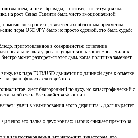
опозданием, и не из бравады, а потому, что ситуация была
нка на рост Санаэ Такаити была чисто эмоциональной.
ая, помимо электроники, является излюбленным предметом
ение пары USD/JPY было не просто сделкой, это была судьба,
 блюдо, приготовленное в совершенстве: сочетание
ая новая тарифная угроза ощущается как капля масла чили в
 быстро может разгореться этот дым, когда политика заменяет
 вижу, как пара EUR/USD движется по длинной дуге к отметке
ет на грани философских дебатов.
циалистов, жест благородный по духу, но катастрофический с
фискальной стене беспокойства Франции.
начает “удачи в хеджировании этого дефицита”. Долг вырастет
. Для евро это палка о двух концах: Париж снижает премию за
 в виде постановления, это напомнит инвесторам, что