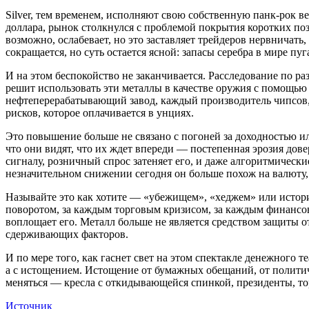
Silver, тем временем, исполняют свою собственную панк-рок в
доллара, рынок столкнулся с проблемой покрытия коротких по
возможно, ослабевает, но это заставляет трейдеров нервничат
сокращается, но суть остается ясной: запасы серебра в мире пу
И на этом беспокойство не заканчивается. Расследование по 
решит использовать эти металлы в качестве оружия с помощью 
нефтеперерабатывающий завод, каждый производитель чипсов,
рисков, которое оплачивается в унциях.
Это повышение больше не связано с погоней за доходностью и
что они видят, что их ждет впереди — постепенная эрозия до
сигналу, розничный спрос затеняет его, и даже алгоритмическ
незначительном снижении сегодня он больше похож на валюту
Называйте это как хотите — «убежищем», «хеджем» или истори
поворотом, за каждым торговым кризисом, за каждым финансов
воплощает его. Металл больше не является средством защиты о
сдерживающих факторов.
И по мере того, как гаснет свет на этом спектакле денежного 
а с истощением. Истощение от бумажных обещаний, от политич
меняться — кресла с откидывающейся спинкой, президенты, тор
Источник