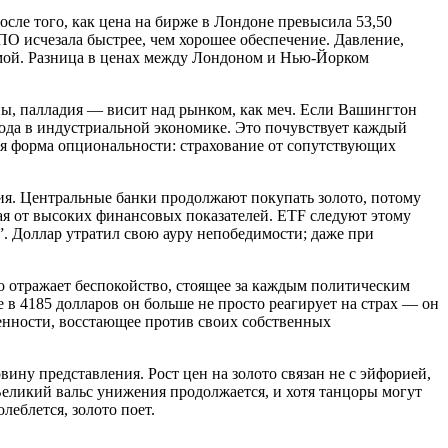
сле того, как цена на бирже в Лондоне превысила 53,50
ПО исчезала быстрее, чем хорошее обеспечение. Давление,
аммой. Разница в ценах между Лондоном и Нью-Йорком
ны, палладия — висит над рынком, как меч. Если Вашингтон
рода в индустриальной экономике. Это почувствует каждый
я форма опциональности: страхование от сопутствующих
ия. Центральные банки продолжают покупать золото, потому
щая от высоких финансовых показателей. ETF следуют этому
”. Доллар утратил свою ауру непобедимости; даже при
о отражает беспокойство, стоящее за каждым политическим
в 4185 долларов он больше не просто реагирует на страх — он
ценности, восстающее против своих собственных
вину представления. Рост цен на золото связан не с эйфорией,
Великий вальс унижения продолжается, и хотя танцоры могут
леблется, золото поет.