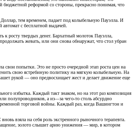
той бюджетной реформой со стороны, прекрасно понимая, что
 Доллар, тем временем, падает под колыбельную Пауэлла. И
й автомат с бесплатной выдачей.
ть к росту твердых денег. Бархатный молоток Пауэлла,
 продолжать жевать, или они снова обнаружат, что стол убран
ла свои попытки. Это не просто очередной этап роста цен на
сменить свою ястребиную политику на мягкую колыбельную. На
омашет рукой — оно предвосхищает жест и делает движение еще
ного избытка. Каждый такт знаком, но на этот раз композиция
ли полупроводников, а из—за чего-то столь абсурдно
временной торговой войны. Каждый раз, когда Вашингтон и
С вновь взяла на себя роль экстренного рыночного терапевта.
кращение, золото слышит арию унижения — мир, в котором