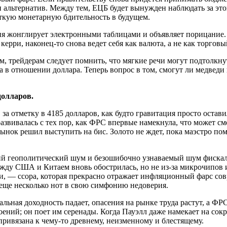
ии альтернатив. Между тем, ЕЦБ будет вынужден наблюдать за э
сткую монетарную бдительность в будущем.
ция жонглирует электронными таблицами и объявляет порицание.
рри, наконец-то снова ведет себя как валюта, а не как торговы
м, трейдерам следует помнить, что мягкие речи могут подтолкну
а в отношении доллара. Теперь вопрос в том, смогут ли медведи
долларов.
а отметку в 4185 долларов, как будто гравитация просто остави
развивалась с тех пор, как ФРС впервые намекнула, что может 
рынок решил выступить на бис. Золото не ждет, пока маэстро п
ий геополитический шум и безошибочно узнаваемый шум фискаль
ду США и Китаем вновь обострилась, но не из-за микрочипов и
и, — ссора, которая прекрасно отражает инфляционный фарс со
еще несколько нот в свою симфонию недоверия.
альная доходность падает, опасения на рынке труда растут, а ФР
ений; он поет им серенады. Когда Пауэлл даже намекает на со
привязана к чему-то древнему, неизменному и блестящему.