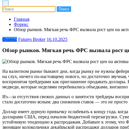
×
Главная
Форекс
Обзор рынков. Мягкая речь ФРС вызвала рост цен на ак
Форекс
Futures Broker
16.10.2025
Обзор рынков. Мягкая речь ФРС вызвала рост ц
На валютном рынке бывают дни, когда рынку не нужны фейерве
на слух, ничего по-настоящему нового, но достаточно звучная,
воспринятая трейдерами как приглашение продавать доллары. 
медведи, которые неделями перебивались объедками, внезапно
Из—за отсутствия свежих данных о занятости трейдеры воспр
стало достаточно ясным: два снижения ставок — это не просто
Доллар имеет дурную привычку ослабевать к концу года, когд
долларами США, перед началом бюджетной перезагрузки. Суве
устойчивую тенденцию к распродажам. Добавьте к этому, что 
звенящие колокольчики декабрьской распродажи долларов при