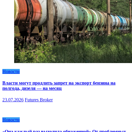
Новости
Власти могут продлить запрет на экспорт бензина на
полгода, дизеля — на месяц
23.07.2026
Futures Broker
Новости
«Она каждый раз выходила обнаженной» От проблемных