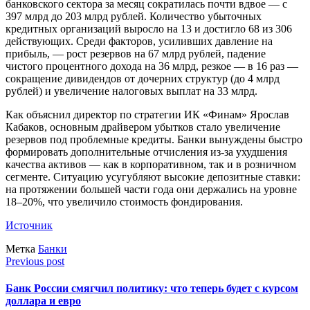
банковского сектора за месяц сократилась почти вдвое — с
397 млрд до 203 млрд рублей. Количество убыточных
кредитных организаций выросло на 13 и достигло 68 из 306
действующих. Среди факторов, усиливших давление на
прибыль, — рост резервов на 67 млрд рублей, падение
чистого процентного дохода на 36 млрд, резкое — в 16 раз —
сокращение дивидендов от дочерних структур (до 4 млрд
рублей) и увеличение налоговых выплат на 33 млрд.
Как объяснил директор по стратегии ИК «Финам» Ярослав
Кабаков, основным драйвером убытков стало увеличение
резервов под проблемные кредиты. Банки вынуждены быстро
формировать дополнительные отчисления из-за ухудшения
качества активов — как в корпоративном, так и в розничном
сегменте. Ситуацию усугубляют высокие депозитные ставки:
на протяжении большей части года они держались на уровне
18–20%, что увеличило стоимость фондирования.
Источник
Метка
Банки
Previous post
Банк России смягчил политику: что теперь будет с курсом
доллара и евро