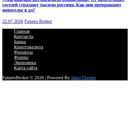
соседей страдают тысячи россиян. Как они превращают
новоселье в ад?
22.07.2026
Futures Broker
Главная
Контакты
Банки
Криптовалюта
Финансы
Форекс
Экономика
Карта сайта
FuturesBroker © 2026 | Powered By
SpiceThemes