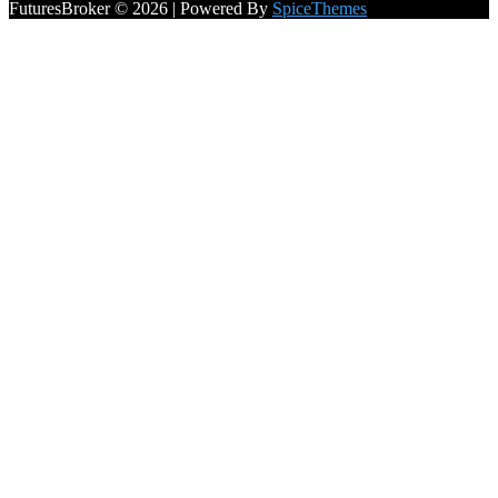
FuturesBroker © 2026 | Powered By
SpiceThemes