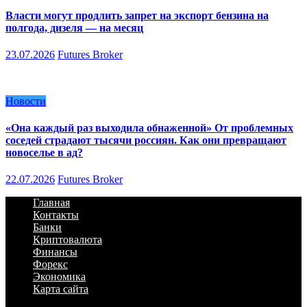
Власти могут продлить запрет на экспорт бензина на
полгода, дизеля — на месяц
23.07.2026
Futures Broker
Новости
«Она каждый раз выходила обнаженной» От проблемных
соседей страдают тысячи россиян. Как они превращают
новоселье в ад?
22.07.2026
Futures Broker
Главная
Контакты
Банки
Криптовалюта
Финансы
Форекс
Экономика
Карта сайта