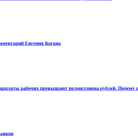
омментарий Евгения Когана
 Зарплаты рабочих превышают полмиллиона рублей. Почему о
рынков