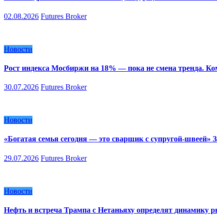
02.08.2026
Futures Broker
Новости
Рост индекса Мосбиржи на 18% — пока не смена тренда. К
30.07.2026
Futures Broker
Новости
«Богатая семья сегодня — это сварщик с супругой-швеей»
29.07.2026
Futures Broker
Новости
Нефть и встреча Трампа с Нетаньяху определят динамику 