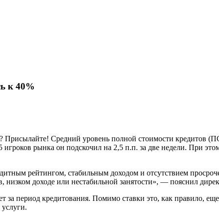
сь к 40%
? Присылайте! Средний уровень полной стоимости кредитов (ПСК
5 игроков рынка он подскочил на 2,5 п.п. за две недели. При эт
итным рейтингом, стабильным доходом и отсутствием просрочек
 низком доходе или нестабильной занятости», — пояснил дирек
т за период кредитования. Помимо ставки это, как правило, ещ
 услуги.