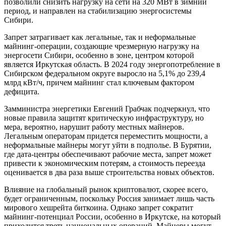
позволили снизить нагрузку на сети на 320 МВт в зимний
период, и направлен на стабилизацию энергосистемы
Сибири.
Запрет затрагивает как легальные, так и неформальные
майнинг-операции, создающие чрезмерную нагрузку на
энергосети Сибири, особенно в зоне, центром которой
является Иркутская область. В 2024 году энергопотребление в
Сибирском федеральном округе выросло на 5,1% до 239,4
млрд кВт/ч, причем майнинг стал ключевым фактором
дефицита.
Замминистра энергетики Евгений Грабчак подчеркнул, что
новые правила защитят критическую инфраструктуру, но
мера, вероятно, нарушит работу местных майнеров.
Легальным операторам придется переместить мощности, а
неформальные майнеры могут уйти в подполье. В Бурятии,
где дата-центры обеспечивают рабочие места, запрет может
привести к экономическим потерям, а стоимость переезда
оценивается в два раза выше строительства новых объектов.
Влияние на глобальный рынок криптовалют, скорее всего,
будет ограниченным, поскольку Россия занимает лишь часть
мирового хешрейта биткоина. Однако запрет сократит
майнинг-потенциал России, особенно в Иркутске, на который
приходится треть национальных операций. Майнеры могут