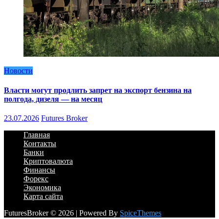
Новости
Власти могут продлить запрет на экспорт бензина на
полгода, дизеля — на месяц
23.07.2026
Futures Broker
Главная
Контакты
Банки
Криптовалюта
Финансы
Форекс
Экономика
Карта сайта
FuturesBroker © 2026 | Powered By
SpiceThemes