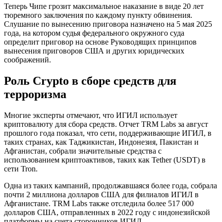
Теперь Чипе грозит максимальное наказание в виде 20 лет
тюремного заключения по каждому пункту обвинения.
Слушание по вынесению приговора назначено на 5 мая 2025
года, на котором судья федерального окружного суда
определит приговор на основе Руководящих принципов
вынесения приговоров США и других юридических
соображений.
Роль Crypto в сборе средств для
терроризма
Многие эксперты отмечают, что ИГИЛ использует
криптовалюту для сбора средств. Отчет TRM Labs за август
прошлого года показал, что сети, поддерживающие ИГИЛ, в
таких странах, как Таджикистан, Индонезия, Пакистан и
Афганистан, собрали значительные средства с
использованием криптоактивов, таких как Tether (USDT) в
сети Tron.
Одна из таких кампаний, продолжавшаяся более года, собрала
почти 2 миллиона долларов США для филиалов ИГИЛ в
Афганистане. TRM Labs также отследила более 517 000
долларов США, отправленных в 2022 году с индонезийской
платформы на счета сторонников ИГИЛ.