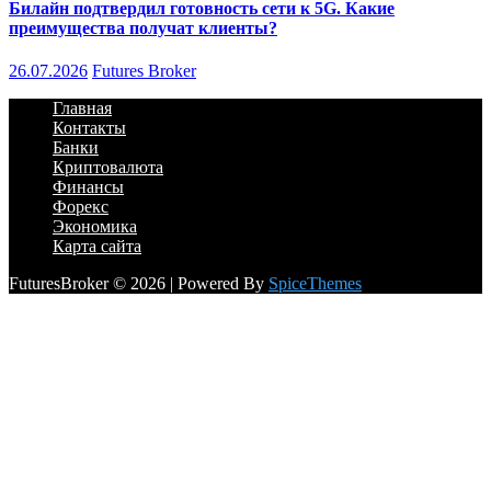
Билайн подтвердил готовность сети к 5G. Какие
преимущества получат клиенты?
26.07.2026
Futures Broker
Главная
Контакты
Банки
Криптовалюта
Финансы
Форекс
Экономика
Карта сайта
FuturesBroker © 2026 | Powered By
SpiceThemes