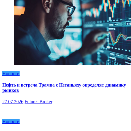
Новости
Нефть и встреча Трампа с Нетаньяху определят динамику
рынков
27.07.2026
Futures Broker
Новости