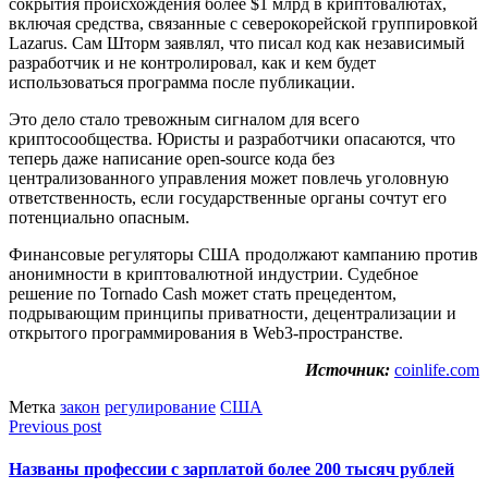
сокрытия происхождения более $1 млрд в криптовалютах,
включая средства, связанные с северокорейской группировкой
Lazarus. Сам Шторм заявлял, что писал код как независимый
разработчик и не контролировал, как и кем будет
использоваться программа после публикации.
Это дело стало тревожным сигналом для всего
криптосообщества. Юристы и разработчики опасаются, что
теперь даже написание open-source кода без
централизованного управления может повлечь уголовную
ответственность, если государственные органы сочтут его
потенциально опасным.
Финансовые регуляторы США продолжают кампанию против
анонимности в криптовалютной индустрии. Судебное
решение по Tornado Cash может стать прецедентом,
подрывающим принципы приватности, децентрализации и
открытого программирования в Web3-пространстве.
Источник:
coinlife.com
Метка
закон
регулирование
США
Previous post
Названы профессии с зарплатой более 200 тысяч рублей