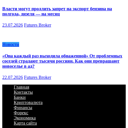
Власти могут продлить запрет на экспорт бензина на
полгода, дизеля — на месяц
23.07.2026
Futures Broker
Новости
«Она каждый раз выходила обнаженной» От проблемных
соседей страдают тысячи россиян. Как они превращают
новоселье в ад?
22.07.2026
Futures Broker
Главная
Контакты
Банки
Криптовалюта
Финансы
Форекс
Экономика
Карта сайта