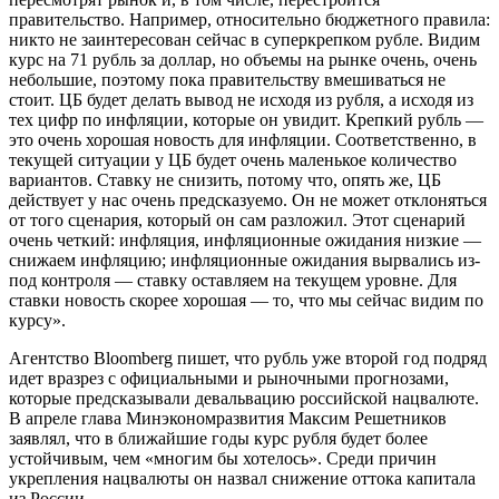
правительство. Например, относительно бюджетного правила:
никто не заинтересован сейчас в суперкрепком рубле. Видим
курс на 71 рубль за доллар, но объемы на рынке очень, очень
небольшие, поэтому пока правительству вмешиваться не
стоит. ЦБ будет делать вывод не исходя из рубля, а исходя из
тех цифр по инфляции, которые он увидит. Крепкий рубль —
это очень хорошая новость для инфляции. Соответственно, в
текущей ситуации у ЦБ будет очень маленькое количество
вариантов. Ставку не снизить, потому что, опять же, ЦБ
действует у нас очень предсказуемо. Он не может отклоняться
от того сценария, который он сам разложил. Этот сценарий
очень четкий: инфляция, инфляционные ожидания низкие —
снижаем инфляцию; инфляционные ожидания вырвались из-
под контроля — ставку оставляем на текущем уровне. Для
ставки новость скорее хорошая — то, что мы сейчас видим по
курсу».
Агентство Bloomberg пишет, что рубль уже второй год подряд
идет вразрез с официальными и рыночными прогнозами,
которые предсказывали девальвацию российской нацвалюте.
В апреле глава Минэкономразвития Максим Решетников
заявлял, что в ближайшие годы курс рубля будет более
устойчивым, чем «многим бы хотелось». Среди причин
укрепления нацвалюты он назвал снижение оттока капитала
из России.