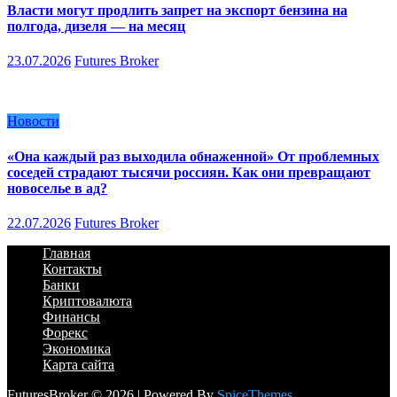
Власти могут продлить запрет на экспорт бензина на
полгода, дизеля — на месяц
23.07.2026
Futures Broker
Новости
«Она каждый раз выходила обнаженной» От проблемных
соседей страдают тысячи россиян. Как они превращают
новоселье в ад?
22.07.2026
Futures Broker
Главная
Контакты
Банки
Криптовалюта
Финансы
Форекс
Экономика
Карта сайта
FuturesBroker © 2026 | Powered By
SpiceThemes