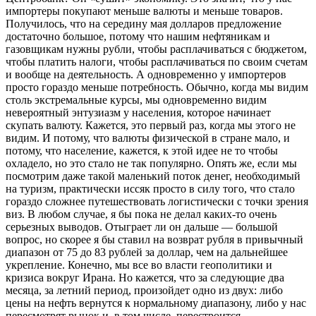
импортеры покупают меньше валюты и меньше товаров.
Получилось, что на середину мая долларов предложение
достаточно большое, потому что нашим нефтяникам и
газовщикам нужны рубли, чтобы расплачиваться с бюджетом,
чтобы платить налоги, чтобы расплачиваться по своим счетам
и вообще на деятельность. А одновременно у импортеров
просто гораздо меньше потребность. Обычно, когда мы видим
столь экстремальные курсы, мы одновременно видим
невероятный энтузиазм у населения, которое начинает
скупать валюту. Кажется, это первый раз, когда мы этого не
видим. И потому, что валюты физической в стране мало, и
потому, что население, кажется, к этой идее не то чтобы
охладело, но это стало не так популярно. Опять же, если мы
посмотрим даже такой маленький поток денег, необходимый
на туризм, практически иссяк просто в силу того, что стало
гораздо сложнее путешествовать логистически с точки зрения
виз. В любом случае, я бы пока не делал каких-то очень
серьезных выводов. Отыграет ли он дальше — большой
вопрос, но скорее я бы ставил на возврат рубля в привычный
диапазон от 75 до 83 рублей за доллар, чем на дальнейшее
укрепление. Конечно, мы все во власти геополитики и
кризиса вокруг Ирана. Но кажется, что за следующие два
месяца, за летний период, произойдет одно из двух: либо
цены на нефть вернутся к нормальному диапазону, либо у нас
пересмотрят рынок и, в том числе, перестроится