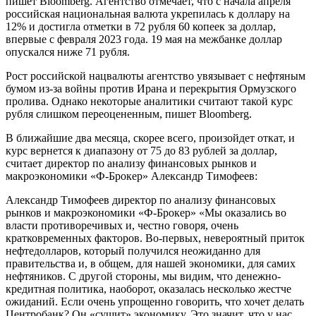
пишет Bloomberg. Агентство отмечает, что с начала апреля
российская национальная валюта укрепилась к доллару на
12% и достигла отметки в 72 рубля 60 копеек за доллар,
впервые с февраля 2023 года. 19 мая на межбанке доллар
опускался ниже 71 рубля.
Рост российской нацвалюты агентство увязывает с нефтяным
бумом из-за войны против Ирана и перекрытия Ормузского
пролива. Однако некоторые аналитики считают такой курс
рубля слишком переоцененным, пишет Bloomberg.
В ближайшие два месяца, скорее всего, произойдет откат, и
курс вернется к диапазону от 75 до 83 рублей за доллар,
считает директор по анализу финансовых рынков и
макроэкономики «Ф-Брокер» Александр Тимофеев:
Александр Тимофеев директор по анализу финансовых
рынков и макроэкономики «Ф-Брокер» «Мы оказались во
власти противоречивых и, честно говоря, очень
кратковременных факторов. Во-первых, невероятный приток
нефтедолларов, который получился неожиданно для
правительства и, в общем, для нашей экономики, для самих
нефтяников. С другой стороны, мы видим, что денежно-
кредитная политика, наоборот, оказалась несколько жестче
ожиданий. Если очень упрощенно говорить, что хочет делать
Центробанк? Он «сушит» экономику. Это значит, что у нас