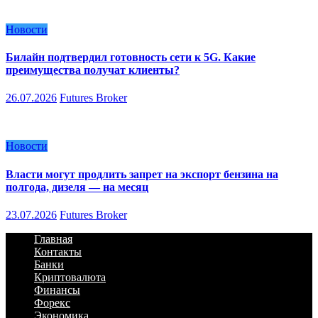
Новости
Билайн подтвердил готовность сети к 5G. Какие
преимущества получат клиенты?
26.07.2026
Futures Broker
Новости
Власти могут продлить запрет на экспорт бензина на
полгода, дизеля — на месяц
23.07.2026
Futures Broker
Главная
Контакты
Банки
Криптовалюта
Финансы
Форекс
Экономика