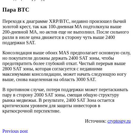
Пара BTC
Переходя к диаграмме XRP/BTC, недавно произошел бычий
золотой крест, так как 100-дневная MA подтолкнула выше
200-дневной MA, но актив еще не выполнил. После сильного
ралли в июле цена движется в сторону чуть выше 2400
поддержки SAT.
Консолидация выше обоих MAS предполагает основную силу,
но покупатели должны держать 2400 SAT зоны, чтобы
предотвратить более глубокий откат. Чистый перерыв выше
2800 SAT зоны, которая согласуется с недавними
максимумами консолидации, может начать следующую ногу
выше, снова нацеленная на область 3000 SAT.
В противном случае, потеря поддержки может перетаскивать
пару в сторону 2000 SAT зоны, смещая общую структуру
рынка медвежьи. В результате, 2400 SAT Зона остается
критическим уровнем для защиты инвесторов в
краткосрочной перспективе.
Источник:
cryptospy.ru
Previous post