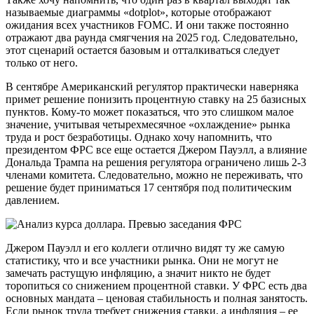
называемые диаграммы «dotplot», которые отображают
ожидания всех участников FOMC. И они также постоянно
отражают два раунда смягчения на 2025 год. Следовательно,
этот сценарий остается базовым и отталкиваться следует
только от него.
В сентябре Американский регулятор практически наверняка
примет решение понизить процентную ставку на 25 базисных
пунктов. Кому-то может показаться, что это слишком малое
значение, учитывая четырехмесячное «охлаждение» рынка
труда и рост безработицы. Однако хочу напомнить, что
президентом ФРС все еще остается Джером Пауэлл, а влияние
Дональда Трампа на решения регулятора ограничено лишь 2-3
членами комитета. Следовательно, можно не переживать, что
решение будет приниматься 17 сентября под политическим
давлением.
Джером Пауэлл и его коллеги отлично видят ту же самую
статистику, что и все участники рынка. Они не могут не
замечать растущую инфляцию, а значит никто не будет
торопиться со снижением процентной ставки. У ФРС есть два
основных мандата – ценовая стабильность и полная занятость.
Если рынок труда требует снижения ставки, а инфляция – ее