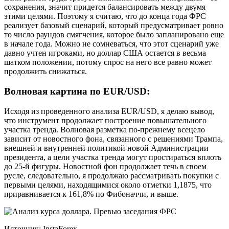
сохранения, значит придется балансировать между двумя
этими целями. Поэтому я считаю, что до конца года ФРС
реализует базовый сценарий, который предусматривает ровно
то число раундов смягчения, которое было запланировано еще
в начале года. Можно не сомневаться, что этот сценарий уже
давно учтен игроками, но доллар США остается в весьма
шатком положении, потому спрос на него все равно может
продолжить снижаться.
Волновая картина по EUR/USD:
Исходя из проведенного анализа EUR/USD, я делаю вывод,
что инструмент продолжает построение повышательного
участка тренда. Волновая разметка по-прежнему всецело
зависит от новостного фона, связанного с решениями Трампа,
внешней и внутренней политикой новой Администрации
президента, а цели участка тренда могут простираться вплоть
до 25-й фигуры. Новостной фон продолжает течь в своем
русле, следовательно, я продолжаю рассматривать покупки с
первыми целями, находящимися около отметки 1,1875, что
приравнивается к 161,8% по Фибоначчи, и выше.
Источник: InstaForex