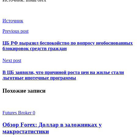
Источник
Previous post
ЦБ РФ выразил беспокойство по вопросу необоснованных
блокировок средств граждан
Next post
В ЦБ заявили, что причиной роста цен на жилье стали
льготные ипотечные программы
Похожие записи
Futures Broker
0
Обзор Forex: Доллар в заложниках у
макростатистики