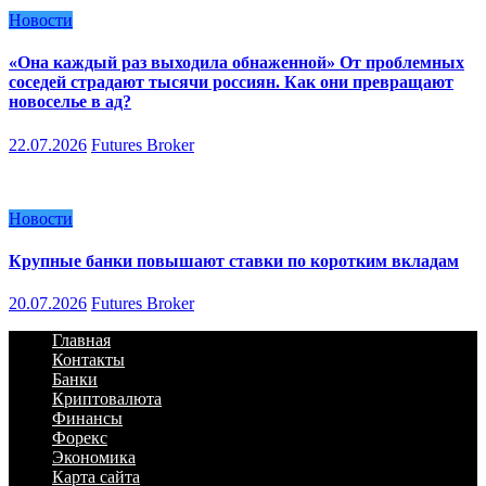
Новости
«Она каждый раз выходила обнаженной» От проблемных
соседей страдают тысячи россиян. Как они превращают
новоселье в ад?
22.07.2026
Futures Broker
Новости
Крупные банки повышают ставки по коротким вкладам
20.07.2026
Futures Broker
Главная
Контакты
Банки
Криптовалюта
Финансы
Форекс
Экономика
Карта сайта