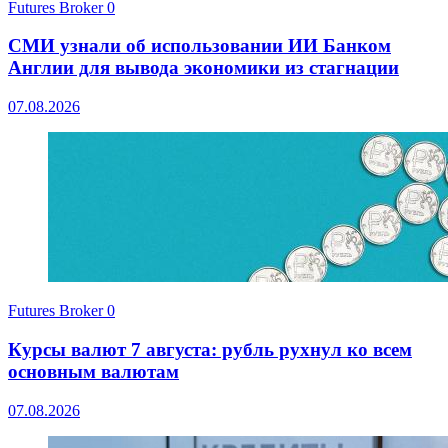
Futures Broker
0
СМИ узнали об использовании ИИ Банком
Англии для вывода экономики из стагнации
07.08.2026
Futures Broker
0
Курсы валют 7 августа: рубль рухнул ко всем
основным валютам
07.08.2026