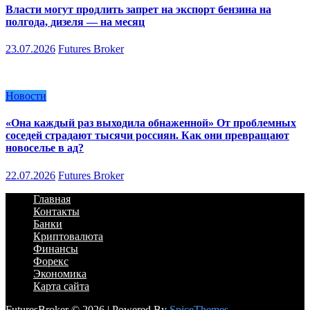
Власти могут продлить запрет на экспорт бензина на
полгода, дизеля — на месяц
23.07.2026
Futures Broker
Новости
«Она каждый раз выходила обнаженной» От проблемных
соседей страдают тысячи россиян. Как они превращают
новоселье в ад?
22.07.2026
Futures Broker
Главная
Контакты
Банки
Криптовалюта
Финансы
Форекс
Экономика
Карта сайта
FuturesBroker © 2026 | Powered By
SpiceThemes