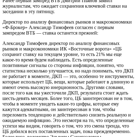
Ранее первый зампред ВТБ Дмитрий Пьянов заявил
журналистам, что ожидает сохранения ключевой ставки на
заседании в эту пятницу.
Директор по анализу финансовых рынков и макроэкономики
«Ф-Брокер» Александр Тимофеев согласен с первым
зампредом ВТБ — ставка останется прежней:
Александр Тимофеев директор по анализу финансовых
рынков и макроэкономики ИК «Восточные ворота» «ЦБ
сохранит ставку на текущем уровне, то есть 21% мы еще
какое-то время будем наблюдать. Есть определенные
позитивные сигналы со стороны инфляции, понятно, что
статистика несколько улучшается, но надо понимать, что ДКП
не работает в моменте, ДКП — это, особенно те инструменты,
которые использует ЦБ, вещи, которые работают в длинную и
имеют очень высокую инерционность. Другими словами,
после того как вы ужесточили ДКП, результата стоит ждать
шесть-девять месяцев. Более того, ЦБ заинтересован не в том,
чтобы в моменте увидеть какие-то цифры, которые ему
кажутся адекватными, он заинтересован в том, чтобы
переломить тенденцию и действительно снизить реальную и
ожидаемую инфляцию. Это несмотря на то, что определенные
успехи мы видим, говорить о том, что это смена тренда, что
ЦБ добился всех поставленных задач, пока преждевременно.
Более того, ведомство Эльвиры Сахипзадовны