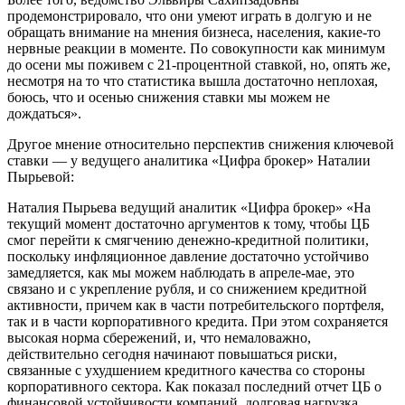
продемонстрировало, что они умеют играть в долгую и не
обращать внимание на мнения бизнеса, населения, какие-то
нервные реакции в моменте. По совокупности как минимум
до осени мы поживем с 21-процентной ставкой, но, опять же,
несмотря на то что статистика вышла достаточно неплохая,
боюсь, что и осенью снижения ставки мы можем не
дождаться».
Другое мнение относительно перспектив снижения ключевой
ставки — у ведущего аналитика «Цифра брокер» Наталии
Пырьевой:
Наталия Пырьева ведущий аналитик «Цифра брокер» «На
текущий момент достаточно аргументов к тому, чтобы ЦБ
смог перейти к смягчению денежно-кредитной политики,
поскольку инфляционное давление достаточно устойчиво
замедляется, как мы можем наблюдать в апреле-мае, это
связано и с укрепление рубля, и со снижением кредитной
активности, причем как в части потребительского портфеля,
так и в части корпоративного кредита. При этом сохраняется
высокая норма сбережений, и, что немаловажно,
действительно сегодня начинают повышаться риски,
связанные с ухудшением кредитного качества со стороны
корпоративного сектора. Как показал последний отчет ЦБ о
финансовой устойчивости компаний, долговая нагрузка