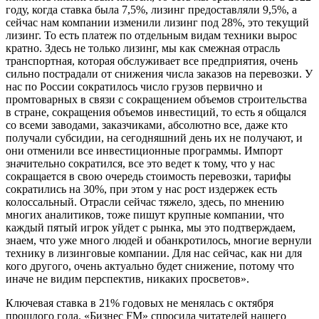
году, когда ставка была 7,5%, лизинг предоставляли 9,5%, а
сейчас нам компании изменили лизинг под 28%, это текущий
лизинг. То есть платеж по отдельным видам техники вырос
кратно. Здесь не только лизинг, мы как смежная отрасль
транспортная, которая обслуживает все предприятия, очень
сильно пострадали от снижения числа заказов на перевозки. У
нас по России сократилось число грузов первично и
промтоварных в связи с сокращением объемов строительства
в стране, сокращения объемов инвестиций, то есть я общался
со всеми заводами, заказчиками, абсолютно все, даже кто
получали субсидии, на сегодняшний день их не получают, и
они отменили все инвестиционные программы. Импорт
значительно сократился, все это ведет к тому, что у нас
сокращается в свою очередь стоимость перевозки, тарифы
сократились на 30%, при этом у нас рост издержек есть
колоссальный. Отрасли сейчас тяжело, здесь, по мнению
многих аналитиков, тоже пишут крупные компании, что
каждый пятый игрок уйдет с рынка, мы это подтверждаем,
знаем, что уже много людей и обанкротилось, многие вернули
технику в лизинговые компании. Для нас сейчас, как ни для
кого другого, очень актуально будет снижение, потому что
иначе не видим перспектив, никаких просветов».
Ключевая ставка в 21% годовых не менялась с октября
прошлого года. «Бизнес FM» спросила читателей нашего