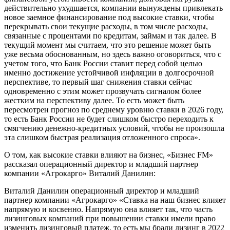
действительно ухудшается, компании вынуждены привлекать
новое заемное финансирование под высокие ставки, чтобы
перекрывать свои текущие расходы, в том числе расходы,
связанные с процентами по кредитам, займам и так далее. В
текущий момент мы считаем, что это решение может быть
уже весьма обоснованным, но здесь важно оговориться, что с
учетом того, что Банк России ставит перед собой целью
именно достижение устойчивой инфляции в долгосрочной
перспективе, то первый шаг снижения ставки сейчас
одновременно с этим может прозвучать сигналом более
жестким на перспективу далее. То есть может быть
пересмотрен прогноз по среднему уровню ставки в 2026 году,
то есть Банк России не будет слишком быстро переходить к
смягчению денежно-кредитных условий, чтобы не произошла
эта слишком быстрая реализация отложенного спроса».
О том, как высокие ставки влияют на бизнес, «Бизнес FM»
рассказал операционный директор и младший партнер
компании «Агрокарго» Виталий Данилин:
Виталий Данилин операционный директор и младший
партнер компании «Агрокарго» «Ставка на наш бизнес влияет
напрямую и косвенно. Напрямую она влияет так, что часть
лизинговых компаний при повышении ставки имели право
изменить лизинговый платеж, то есть мы брали лизинг в 2022