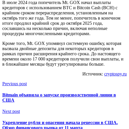
В июле 2024 года попечитель Mt. GOX начал выплаты
кредиторов с использованием BTC и Bitcoin Cash (BCH) с
крайним сроком перераспределения, установленным на
октябрь того же года. Тем не менее, попечитель в конечном
итоге продлил крайний срок до октября 2025 года,
сославшись на несколько причин, включая неполные
процедуры многочисленными кредиторами.
Кроме того, Mt. GOX упомянул системную ошибку, которая
вызвала двойные депозиты для некоторых кредиторов в
рамках причин расширения крайнего срока. До настоящего
времени около 17 000 кредиторов получили свои выплаты, и
в ближайшие месяцы будут урегулированы больше.
Источник:
cryptospy.ru
Previous post
Bitmain объявила о запуске производственной линии в
США
Next post
Укрепление рубля и опасения начала рецессии в США.
Обзор финансового рынка от 11 марта