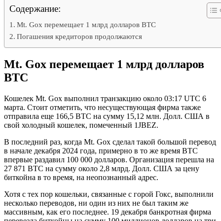
Содержание:
Mt. Gox перемещает 1 млрд долларов BTC
Погашения кредиторов продолжаются
Mt. Gox перемещает 1 млрд долларов
BTC
Кошелек Mt. Gox выполнил транзакцию около 03:17 UTC 6
марта. Стоит отметить, что несуществующая фирма также
отправила еще 166,5 BTC на сумму 15,12 млн. Долл. США в
свой холодный кошелек, помеченный 1JBEZ.
В последний раз, когда Mt. Gox сделал такой большой перевод
в начале декабря 2024 года, примерно в то же время BTC
впервые раздавил 100 000 долларов. Организация перешла на
27 871 BTC на сумму около 2,8 млрд. Долл. США за цену
биткойна в то время, на неопознанный адрес.
Хотя с тех пор кошельки, связанные с горой Гокс, выполнили
несколько переводов, ни один из них не был таким же
массивным, как его последнее. 19 декабря банкротная фирма
перевезла биткойны на сумму 100 миллионов долларов на три