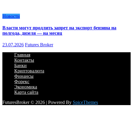
Новости
Власти могут продлить запрет на экспорт бензина на
полгода, дизеля — на месяц
23.07.2026
Futures Broker
Главная
Контакты
Банки
Криптовалюта
Финансы
Форекс
Экономика
Карта сайта
FuturesBroker © 2026 | Powered By
SpiceThemes