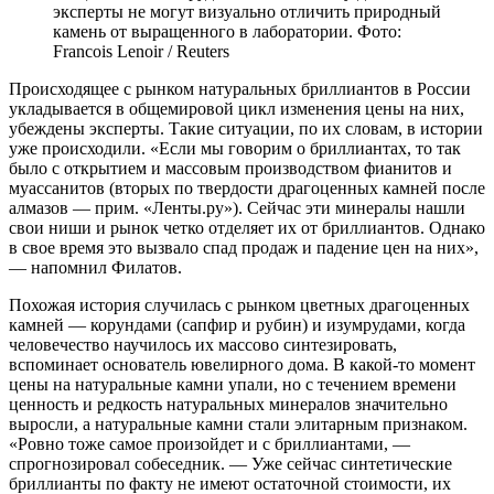
эксперты не могут визуально отличить природный
камень от выращенного в лаборатории. Фото:
Francois Lenoir / Reuters
Происходящее с рынком натуральных бриллиантов в России
укладывается в общемировой цикл изменения цены на них,
убеждены эксперты. Такие ситуации, по их словам, в истории
уже происходили. «Если мы говорим о бриллиантах, то так
было с открытием и массовым производством фианитов и
муассанитов (вторых по твердости драгоценных камней после
алмазов — прим. «Ленты.ру»). Сейчас эти минералы нашли
свои ниши и рынок четко отделяет их от бриллиантов. Однако
в свое время это вызвало спад продаж и падение цен на них»,
— напомнил Филатов.
Похожая история случилась с рынком цветных драгоценных
камней — корундами (сапфир и рубин) и изумрудами, когда
человечество научилось их массово синтезировать,
вспоминает основатель ювелирного дома. В какой-то момент
цены на натуральные камни упали, но с течением времени
ценность и редкость натуральных минералов значительно
выросли, а натуральные камни стали элитарным признаком.
«Ровно тоже самое произойдет и с бриллиантами, —
спрогнозировал собеседник. — Уже сейчас синтетические
бриллианты по факту не имеют остаточной стоимости, их