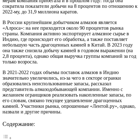
мерам компания прибегала и в прошлом году: тогда она
сократила показатели добычи на 8 процентов по отношению к
2022-му, до 31,9 миллиона каратов.
В России крупнейшим добытчиком алмазов является
«Алроса»: на нее приходится около 90 процентов рынка
страны. Компания активно экспортирует алмазное сырье в
Индию, где происходит его обработка, а также поставляет
небольшую часть драгоценных камней в Китай. В 2023 году
она также снизила добычу камней в годовом выражении (на
2,8 процента), однако общая выручка группы компаний за год
только возросла.
В 2021-2022 годах объемы поставок алмазов в Индию
значительно увеличились, из-за чего в секторе огранки
образовались неиспользованные запасы, рассказал
представитель алмазодобывающей компании. Именно с
желанием огранщиков реализовать накопленные запасы, по
его словам, связано текущее удешевление драгоценных
камней. Участники рынка, опрошенные «Лентой.ру», однако,
назвали и другие причины.
Содержание: