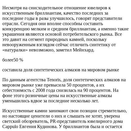
Несмотря на снисходительное отношение ювелиров к
искусственным бриллиантам, качество последних за
последние годы в разы улучшилось, говорят представители
отрасли. Сегодня они вполне способны составить
конкуренцию мелким и средним бриллиантам, а именно такие
украшения являются основой потребительского рынка. Все
это давит на сегмент природных камней, поскольку
невооруженным взглядом сейчас отличить синтетику от
«натуралки» невозможно, заметил Мейнхард.
более50 %
составила доля синтетических алмазов на мировом рынке
По данным агентства Tenoris, доля синтетических алмазов на
мировом рынке уже превысила 50 процентов, а их
себестоимость с 2008 года снизилась на 90 процентов. На
фоне этого розничные цены на искусственные алмазы
уменьшились вдвое за последние несколько лет.
Искусственные камни занимают свои позиции стремительно,
но настоящие ценители о них и слышать не хотят, уверена
светский обозреватель, PR-представитель ювелирного дома
Cappulo Евгения Кудинова. У бриллиантов была и остается