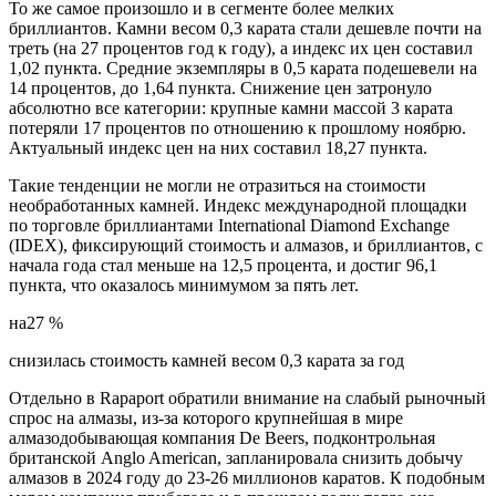
То же самое произошло и в сегменте более мелких
бриллиантов. Камни весом 0,3 карата стали дешевле почти на
треть (на 27 процентов год к году), а индекс их цен составил
1,02 пункта. Средние экземпляры в 0,5 карата подешевели на
14 процентов, до 1,64 пункта. Снижение цен затронуло
абсолютно все категории: крупные камни массой 3 карата
потеряли 17 процентов по отношению к прошлому ноябрю.
Актуальный индекс цен на них составил 18,27 пункта.
Такие тенденции не могли не отразиться на стоимости
необработанных камней. Индекс международной площадки
по торговле бриллиантами International Diamond Exchange
(IDEX), фиксирующий стоимость и алмазов, и бриллиантов, с
начала года стал меньше на 12,5 процента, и достиг 96,1
пункта, что оказалось минимумом за пять лет.
на27 %
снизилась стоимость камней весом 0,3 карата за год
Отдельно в Rapaport обратили внимание на слабый рыночный
спрос на алмазы, из-за которого крупнейшая в мире
алмазодобывающая компания De Beers, подконтрольная
британской Anglo American, запланировала снизить добычу
алмазов в 2024 году до 23-26 миллионов каратов. К подобным