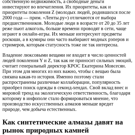
собственную недвижимость, а свободные деньги
инвестируют во впечатления. Их приоритеты, как и
приоритеты поколения Z (молодых людей, родившихся после
2000 года — прим. «Ленты.ру») отличаются от выбора
предшественников. Молодые люди в возрасте от 20 до 35 лет
реже пьют алкоголь, больше времени проводят в сети, чаще
играют в онлайн-игры. Их меньше интересуют предметы
роскоши, а в кумиры они часто выбирают модных рэперов и
стримеров, которым статусность тоже не так интересна.
Владение люксовыми вещами не входит в число ценностей
людей поколения Y и Z, так как не приносит сильных эмоций,
считает генеральный директор КРОС Екатерина Мовсесян.
При этом для многих из них важно, чтобы с вещью была
связана какая-то история. Именно поэтому стали
распространены различные коллаборации, популярность
приобрел поиск одежды в секонд-хендах. Свой вклад внес и
мировой тренд на экологическую ответственность, благодаря
которому в инфополе стало формироваться мнение, что
производство искусственных алмазов меньше вредит
природе, чем добыча естественных.
Как синтетические алмазы давят на
рынок природных камней