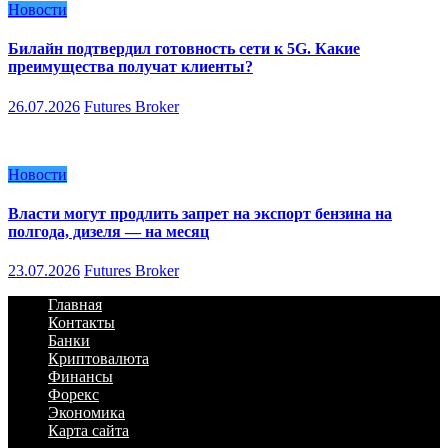
Новости
Билайн подтвердил готовность сети к 5G. Какие
преимущества получат клиенты?
26.07.2026
Futures Broker
Новости
Власти могут продлить запрет на экспорт бензина на
полгода, дизеля — на месяц
23.07.2026
Futures Broker
Главная
Контакты
Банки
Криптовалюта
Финансы
Форекс
Экономика
Карта сайта