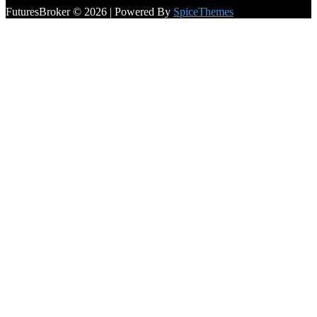
FuturesBroker © 2026 | Powered By
SpiceThemes