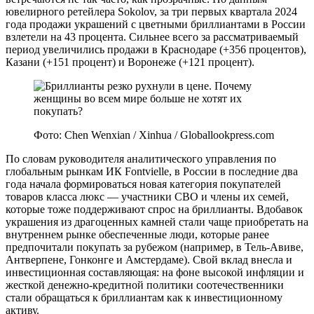
ювелирного ретейлера Sokolov, за три первых квартала 2024
года продажи украшений с цветными бриллиантами в России
взлетели на 43 процента. Сильнее всего за рассматриваемый
период увеличились продажи в Краснодаре (+356 процентов),
Казани (+151 процент) и Воронеже (+121 процент).
Фото: Chen Wenxian / Xinhua / Globallookpress.com
По словам руководителя аналитического управления по
глобальным рынкам ИК Fontvielle, в России в последние два
года начала формироваться новая категория покупателей
товаров класса люкс — участники СВО и члены их семей,
которые тоже поддерживают спрос на бриллианты. Вдобавок
украшения из драгоценных камней стали чаще приобретать на
внутреннем рынке обеспеченные люди, которые ранее
предпочитали покупать за рубежом (например, в Тель-Авиве,
Антверпене, Гонконге и Амстердаме). Свой вклад внесла и
инвестиционная составляющая: на фоне высокой инфляции и
жесткой денежно-кредитной политики соотечественники
стали обращаться к бриллиантам как к инвестиционному
активу.