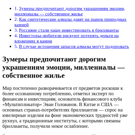
Зумеры предпочитают дорогим украшениям эмоции,
миллениалы — собственное жилье
Как синтетические алмазы давят на рынок природных
камней
Россияне стали чаще инвестировать в бриллианты
Инвесторы-любители рискуют потерять деньги на
вложениях в камни
В случае истощения запасов алмазы могут подорожать
Зумеры предпочитают дорогим
украшениям эмоции, миллениалы —
собственное жилье
Мир постепенно разворачивается от предметов роскоши к
более осознанному потреблению, отметил эксперт по
финансам и инвестициям, основатель финансового клуба
«Мультипликатор» Эван Голованов. В Китае и США —
основных странах-потребителях бриллиантов — спрос на
ювелирные изделия на фоне экономических трудностей уже
рухнул, а традиционные институты, с которыми связаны
бриллианты, получили некое ослабление.