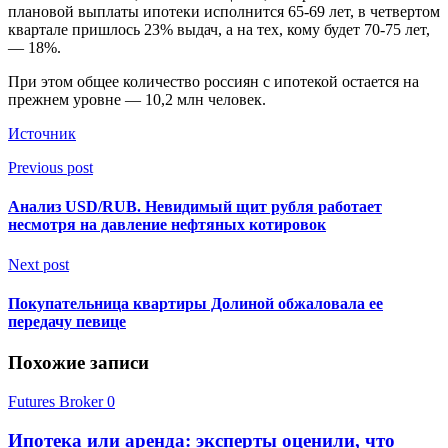
плановой выплаты ипотеки исполнится 65-69 лет, в четвертом
квартале пришлось 23% выдач, а на тех, кому будет 70-75 лет,
— 18%.
При этом общее количество россиян с ипотекой остается на
прежнем уровне — 10,2 млн человек.
Источник
Previous post
Анализ USD/RUB. Невидимый щит рубля работает
несмотря на давление нефтяных котировок
Next post
Покупательница квартиры Долиной обжаловала ее
передачу певице
Похожие записи
Futures Broker
0
Ипотека или аренда: эксперты оценили, что