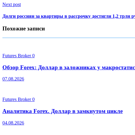
Next post
Долги россиян за квартиры в рассрочку достигли 1,2 трлн р
Похожие записи
Futures Broker
0
Обзор Forex: Доллар в заложниках у макростати
07.08.2026
Futures Broker
0
Аналитика Forex. Доллар в замкнутом цикле
04.08.2026