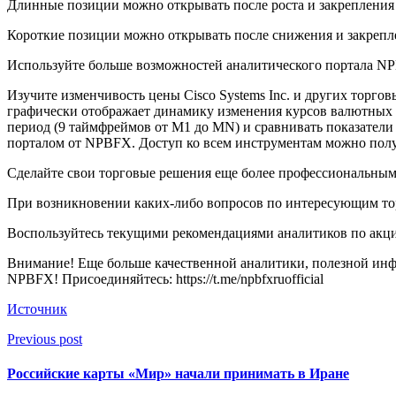
Длинные позиции можно открывать после роста и закрепления ц
Короткие позиции можно открывать после снижения и закрепле
Используйте больше возможностей аналитического портала NP
Изучите изменчивость цены Cisco Systems Inc. и других торго
графически отображает динамику изменения курсов валютных 
период (9 таймфреймов от М1 до MN) и сравнивать показател
порталом от NPBFX. Доступ ко всем инструментам можно полу
Сделайте свои торговые решения еще более профессиональным
При возникновении каких-либо вопросов по интересующим тор
Воспользуйтесь текущими рекомендациями аналитиков по акция
Внимание! Еще больше качественной аналитики, полезной инфо
NPBFX! Присоединяйтесь: https://t.me/npbfxruofficial
Источник
Previous post
Российские карты «Мир» начали принимать в Иране