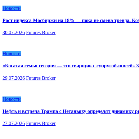
Новости
Рост индекса Мосбиржи на 18% — пока не смена тренда. К
30.07.2026
Futures Broker
Новости
«Богатая семья сегодня — это сварщик с супругой-швеей»
29.07.2026
Futures Broker
Новости
Нефть и встреча Трампа с Нетаньяху определят динамику 
27.07.2026
Futures Broker