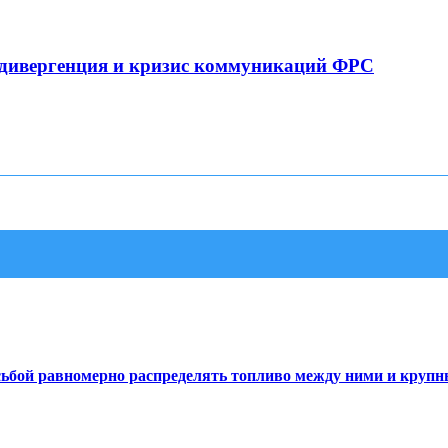
 дивергенция и кризис коммуникаций ФРС
сьбой равномерно распределять топливо между ними и круп