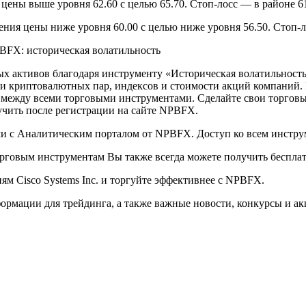
ены выше уровня 62.60 с целью 65.70. Стоп-лосс — в районе 61.
ния цены ниже уровня 60.00 с целью ниже уровня 56.50. Стоп-л
BFX: историческая волатильность
вых активов благодаря инструменту «Историческая волатильность
и криптовалютных пар, индексов и стоимости акций компаний. 
и между всеми торговыми инструментами. Сделайте свои торго
чить после регистрации на сайте NPBFX.
и с Аналитическим порталом от NPBFX. Доступ ко всем инстру
говым инструментам Вы также всегда можете получить бесплатн
м Cisco Systems Inc. и торгуйте эффективнее с NPBFX.
рмации для трейдинга, а также важные новости, конкурсы и ак