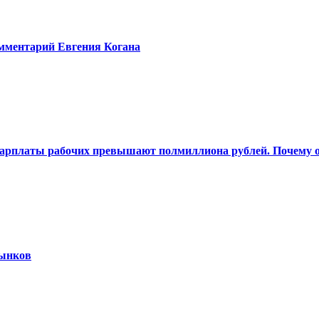
омментарий Евгения Когана
 Зарплаты рабочих превышают полмиллиона рублей. Почему о
рынков