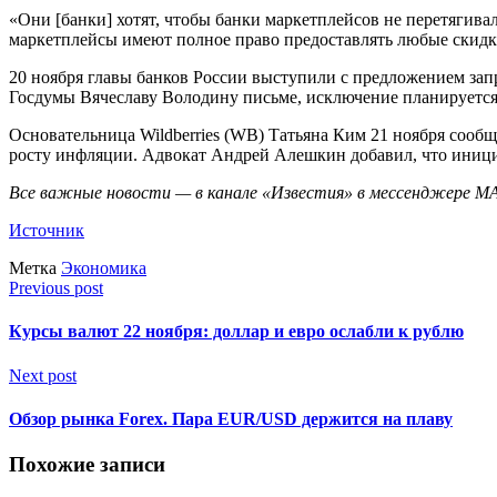
«Они [банки] хотят, чтобы банки маркетплейсов не перетягивали
маркетплейсы имеют полное право предоставлять любые скидки,
20 ноября главы банков России выступили с предложением зап
Госдумы Вячеславу Володину письме, исключение планируется 
Основательница Wildberries (WB) Татьяна Ким 21 ноября сооб
росту инфляции. Адвокат Андрей Алешкин добавил, что иници
Все важные новости — в канале «Известия» в мессенджере
М
Источник
Метка
Экономика
Previous post
Курсы валют 22 ноября: доллар и евро ослабли к рублю
Next post
Обзор рынка Forex. Пара EUR/USD держится на плаву
Похожие записи