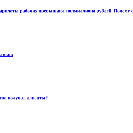
 Зарплаты рабочих превышают полмиллиона рублей. Почему о
рынков
ства получат клиенты?