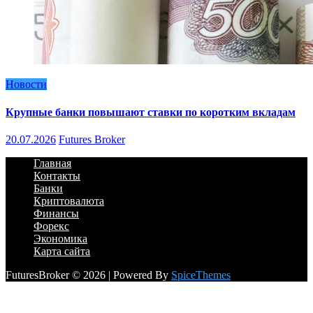
Новости
Крупные банки повышают ставки по коротким вкладам
20.07.2026
Futures Broker
Главная
Контакты
Банки
Криптовалюта
Финансы
Форекс
Экономика
Карта сайта
FuturesBroker © 2026 | Powered By
SpiceThemes