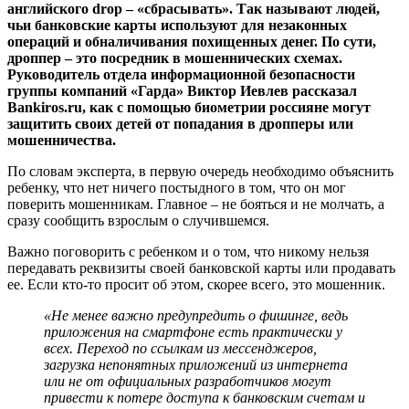
английского drop – «сбрасывать». Так называют людей,
чьи банковские карты используют для незаконных
операций и обналичивания похищенных денег. По сути,
дроппер – это посредник в мошеннических схемах.
Руководитель отдела информационной безопасности
группы компаний «Гарда» Виктор Иевлев рассказал
Bankiros.ru, как с помощью биометрии россияне могут
защитить своих детей от попадания в дропперы или
мошенничества.
По словам эксперта, в первую очередь необходимо объяснить
ребенку, что нет ничего постыдного в том, что он мог
поверить мошенникам. Главное – не бояться и не молчать, а
сразу сообщить взрослым о случившемся.
Важно поговорить с ребенком и о том, что никому нельзя
передавать реквизиты своей банковской карты или продавать
ее. Если кто-то просит об этом, скорее всего, это мошенник.
«Не менее важно предупредить о фишинге, ведь
приложения на смартфоне есть практически у
всех. Переход по ссылкам из мессенджеров,
загрузка непонятных приложений из интернета
или не от официальных разработчиков могут
привести к потере доступа к банковским счетам и