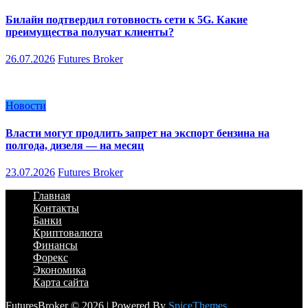
Билайн подтвердил готовность сети к 5G. Какие
преимущества получат клиенты?
26.07.2026
Futures Broker
Новости
Власти могут продлить запрет на экспорт бензина на
полгода, дизеля — на месяц
23.07.2026
Futures Broker
Главная
Контакты
Банки
Криптовалюта
Финансы
Форекс
Экономика
Карта сайта
FuturesBroker © 2026 | Powered By
SpiceThemes