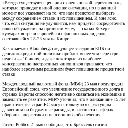
«Всегда существуют сценарии с очень низкой вероятностью,
которые приводят к иной оценке ситуации, но на данный
момент всё указывает на то, что нам предстоит выбирать
между сохранением ставок и их повышением. И мне ясно,
что, если ситуация не улучшится, нам придется сосредоточить
наши обсуждения на принятии мер», — сказал Кохер в
кулуарах встречи европейских финансовых лидеров,
состоявшейся 22–23 мая на Кипре.
Как отмечает Bloomberg, следующее заседания ЕЦБ по
денежно-кредитной политике пройдет менее чем через три
недели — 10 июня, и даже некоторые из наиболее
консервативно настроенных чиновников признают, что
наиболее вероятным решением будет повышение процентной
ставки.
Международный валютный фонд (МВФ) 23 мая предупредил
Европейский союз, что увеличение государственного долга в
странах Европы способно негативно сказаться на экономике и
замедлить ее развитие. МВФ уточнил, что в ближайшие 15 лет
правительства стран ЕС могут столкнуться с растущим
давлением на бюджетные расходы, в частности в сферах
обороны, энергетики и пенсионного обеспечения.
Газета Politico 21 мая сообщила, что Брюссель снизил