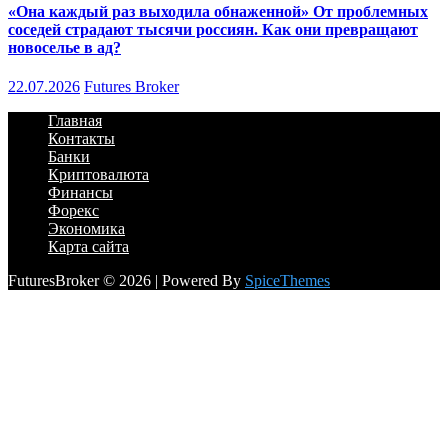
«Она каждый раз выходила обнаженной» От проблемных
соседей страдают тысячи россиян. Как они превращают
новоселье в ад?
22.07.2026
Futures Broker
Главная
Контакты
Банки
Криптовалюта
Финансы
Форекс
Экономика
Карта сайта
FuturesBroker © 2026 | Powered By
SpiceThemes