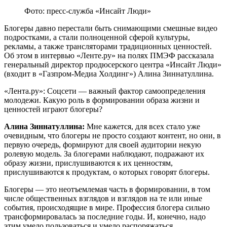
Фото: пресс-служба «Инсайт Люди»
Блогеры давно перестали быть снимающими смешные видео
подростками, а стали полноценной сферой культуры,
рекламы, а также трансляторами традиционных ценностей.
Об этом в интервью «Ленте.ру» на полях ПМЭФ рассказала
генеральный директор продюсерского центра «Инсайт Люди»
(входит в «Газпром-Медиа Холдинг») Алина Зиннатуллина.
«Лента.ру»: Соцсети — важный фактор самоопределения
молодежи. Какую роль в формировании образа жизни и
ценностей играют блогеры?
Алина Зиннатуллина:
Мне кажется, для всех стало уже
очевидным, что блогеры не просто создают контент, но они, в
первую очередь, формируют для своей аудитории некую
ролевую модель. За блогерами наблюдают, подражают их
образу жизни, прислушиваются к их ценностям,
прислушиваются к продуктам, о которых говорят блогеры.
Блогеры — это неотъемлемая часть в формировании, в том
числе общественных взглядов и взглядов на те или иные
события, происходящие в мире. Профессия блогера сильно
трансформировалась за последние годы. И, конечно, надо
этим умело пользоваться и умело распоряжаться.