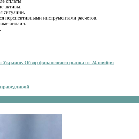
ле оплаты.
ые активы.
ия ситуации.
ся перспективными инструментами расчетов.
жиме онлайн.
.
по Украине. Обзор финансового рынка от 24 ноября
справедливой