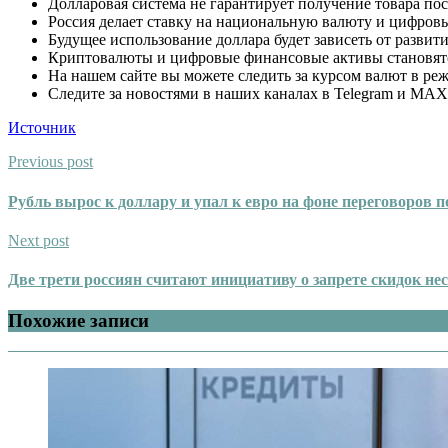
Долларовая система не гарантирует получение товара пос
Россия делает ставку на национальную валюту и цифров
Будущее использование доллара будет зависеть от развит
Криптовалюты и цифровые финансовые активы становят
На нашем сайте вы можете следить за курсом валют в ре
Следите за новостями в наших каналах в Telegram и MAX
Источник
Previous post
Рубль вырос к доллару и упал к евро на фоне переговоров 
Next post
Две трети россиян считают инициативу о запрете скидок не
Похожие записи