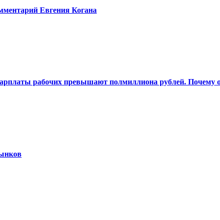
омментарий Евгения Когана
 Зарплаты рабочих превышают полмиллиона рублей. Почему о
рынков