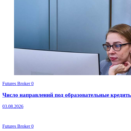
Futures Broker
0
Число направлений под образовательные кредит
03.08.2026
Futures Broker
0