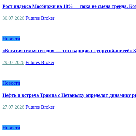
Рост индекса Мосбиржи на 18% — пока не смена тренда. К
30.07.2026
Futures Broker
Новости
«Богатая семья сегодня — это сварщик с супругой-швеей»
29.07.2026
Futures Broker
Новости
Нефть и встреча Трампа с Нетаньяху определят динамику 
27.07.2026
Futures Broker
Новости