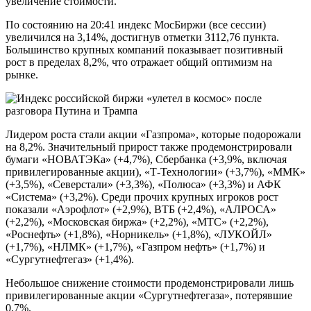
увеличение стоимости.
По состоянию на 20:41 индекс МосБиржи (все сессии)
увеличился на 3,14%, достигнув отметки 3112,76 пункта.
Большинство крупных компаний показывает позитивный
рост в пределах 8,2%, что отражает общий оптимизм на
рынке.
Лидером роста стали акции «Газпрома», которые подорожали
на 8,2%. Значительный прирост также продемонстрировали
бумаги «НОВАТЭКа» (+4,7%), Сбербанка (+3,9%, включая
привилегированные акции), «Т-Технологии» (+3,7%), «ММК»
(+3,5%), «Северстали» (+3,3%), «Полюса» (+3,3%) и АФК
«Система» (+3,2%). Среди прочих крупных игроков рост
показали «Аэрофлот» (+2,9%), ВТБ (+2,4%), «АЛРОСА»
(+2,2%), «Московская биржа» (+2,2%), «МТС» (+2,2%),
«Роснефть» (+1,8%), «Норникель» (+1,8%), «ЛУКОЙЛ»
(+1,7%), «НЛМК» (+1,7%), «Газпром нефть» (+1,7%) и
«Сургутнефтегаз» (+1,4%).
Небольшое снижение стоимости продемонстрировали лишь
привилегированные акции «Сургутнефтегаза», потерявшие
0,7%.