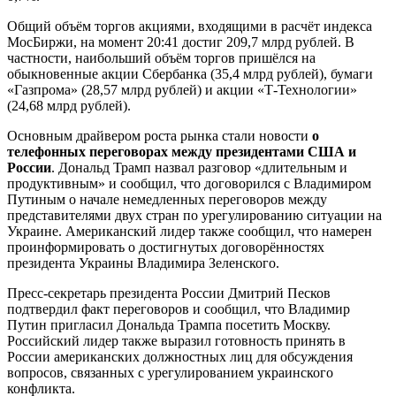
Общий объём торгов акциями, входящими в расчёт индекса
МосБиржи, на момент 20:41 достиг 209,7 млрд рублей. В
частности, наибольший объём торгов пришёлся на
обыкновенные акции Сбербанка (35,4 млрд рублей), бумаги
«Газпрома» (28,57 млрд рублей) и акции «Т-Технологии»
(24,68 млрд рублей).
Основным драйвером роста рынка стали новости
о
телефонных переговорах между президентами США и
России
. Дональд Трамп назвал разговор «длительным и
продуктивным» и сообщил, что договорился с Владимиром
Путиным о начале немедленных переговоров между
представителями двух стран по урегулированию ситуации на
Украине. Американский лидер также сообщил, что намерен
проинформировать о достигнутых договорённостях
президента Украины Владимира Зеленского.
Пресс-секретарь президента России Дмитрий Песков
подтвердил факт переговоров и сообщил, что Владимир
Путин пригласил Дональда Трампа посетить Москву.
Российский лидер также выразил готовность принять в
России американских должностных лиц для обсуждения
вопросов, связанных с урегулированием украинского
конфликта.