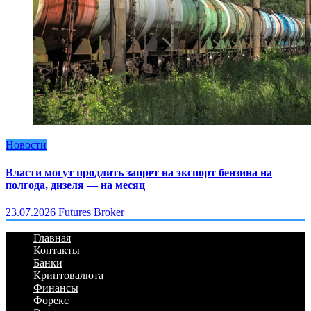
Новости
Власти могут продлить запрет на экспорт бензина на
полгода, дизеля — на месяц
23.07.2026
Futures Broker
Главная
Контакты
Банки
Криптовалюта
Финансы
Форекс