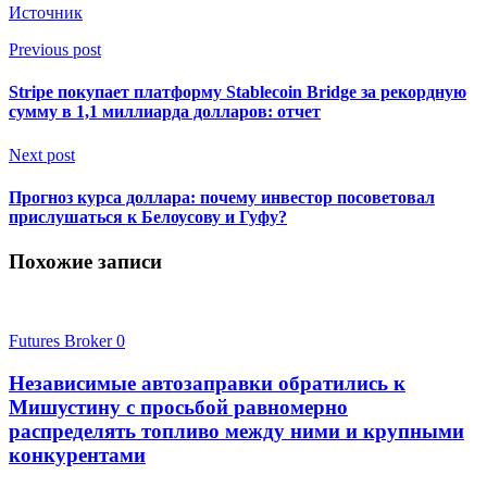
Источник
Previous post
Stripe покупает платформу Stablecoin Bridge за рекордную
сумму в 1,1 миллиарда долларов: отчет
Next post
Прогноз курса доллара: почему инвестор посоветовал
прислушаться к Белоусову и Гуфу?
Похожие записи
Futures Broker
0
Независимые автозаправки обратились к
Мишустину с просьбой равномерно
распределять топливо между ними и крупными
конкурентами