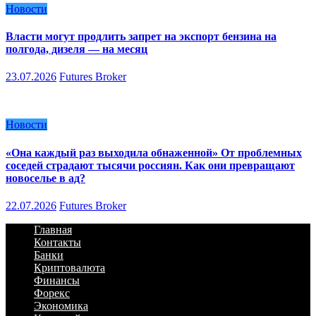
Новости
Власти могут продлить запрет на экспорт бензина на
полгода, дизеля — на месяц
23.07.2026
Futures Broker
Новости
«Она каждый раз выходила обнаженной» От проблемных
соседей страдают тысячи россиян. Как они превращают
новоселье в ад?
22.07.2026
Futures Broker
Главная
Контакты
Банки
Криптовалюта
Финансы
Форекс
Экономика