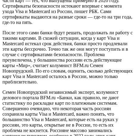
части карт — тех, что выпущены примерно в 2020 году.
Сертификаты безопасности истекают впервые с момента
ухода Visa и Mastercard из России, пишет РБК. Сами
сертификаты выдаются на разные сроки — где-то на три года,
где-то на пять.
После этого сами банки будут решать, продолжать ли работу с
такими картами. В схожей ситуации, когда у карт Visa и
Mastercard истекал срок действия, банки просто продлевали
эти карты бессрочно. Точно так же они могут поступить и в
случае с сертификатами безопасности. Проблема
преувеличена, у большинства россиян есть действующие
карты «Мир», считает колумнист BFM.ru Семен
Новопрудский. По его словам, оценить, сколько действующих
карт Visa и Mastercard осталось в России, можно только
приблизительно.
Семен Новопрудский независимый эксперт, колумнист
делового портала BFM.ru «Банки, как правило, не дают
статистику по раскладке карт по платежным системам.
Совершенно очевидно, что некоторая часть россиян
сохранила карты Visa и Mastercard, важно понять, что
большинство Visa и Mastercard, которые есть на руках у
россиян, это карты, открытые не в России, то есть их
проблема не коснется. Россияне массово занимались
карточным туризмом, особенно в 2022 году, этих карт