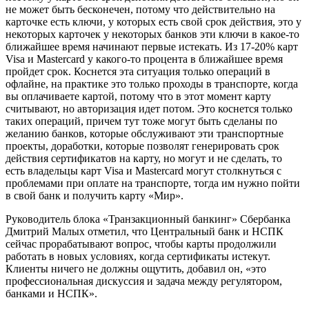
не может быть бесконечен, потому что действительно на
карточке есть ключи, у которых есть свой срок действия, это у
некоторых карточек у некоторых банков эти ключи в какое-то
ближайшее время начинают первые истекать. Из 17-20% карт
Visa и Mastercard у какого-то процента в ближайшее время
пройдет срок. Коснется эта ситуация только операций в
офлайне, на практике это только проходы в транспорте, когда
вы оплачиваете картой, потому что в этот момент карту
считывают, но авторизация идет потом. Это коснется только
таких операций, причем тут тоже могут быть сделаны по
желанию банков, которые обслуживают эти транспортные
проекты, доработки, которые позволят генерировать срок
действия сертификатов на карту, но могут и не сделать, то
есть владельцы карт Visa и Mastercard могут столкнуться с
проблемами при оплате на транспорте, тогда им нужно пойти
в свой банк и получить карту «Мир».
Руководитель блока «Транзакционный банкинг» Сбербанка
Дмитрий Малых отметил, что Центральный банк и НСПК
сейчас прорабатывают вопрос, чтобы карты продолжили
работать в новых условиях, когда сертификаты истекут.
Клиенты ничего не должны ощутить, добавил он, «это
профессиональная дискуссия и задача между регулятором,
банками и НСПК».