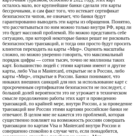
осталось мало, все крупнейшие банки сделали эти карты
бессрочными, и сам факт того, что истекает сертификат
безопасности чипов, не означает, что банки будут
гарантированно выводить эти карты из обращения. Понятно,
что рассчитываться по ним можно только внутри РФ, вряд ли
это будет массовой проблемой. Но можно представить себе
ситуацию, при которой некоторые банки решат не рисковать
безопасностью транзакций, и тогда они просто будут просить
клиентов переходить на карты «Мир». Оценить масштабы
сложно, но можно уверенно говорить, что максимальный
порядок цифры — сотни тысяч, точно не миллионы таких
карт. Большинство людей с этими картами имеют и другие
карты, либо Visa и Mastercard, открытые не в России, либо
карты «Мир», открытые в России. Банки понимают, что
никаких внешних санкций для них за использование карт с
просроченным сертификатом безопасности не последует, с
большой долей вероятности это не угрожает в техническом
смысле продолжению работы этих карт и проведению
транзакций, по крайней мере, внутри России, а за проведение
транзакций вне России этими картами российские банки не
отвечают. В целом мне не кажется это проблемой, которая
существенно повлияет на возможность россиян совершать
транзакции по картам Visa и Mastercard внутри России и
совершенно спокойно в случае чего, если понадобится,