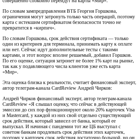
совершенно спокойно перейдут на карты «Мир».
По словам зампредправления ВТБ Георгия Горшкова,
ограничения могут затронуть только часть операций, поэтому
карта с истекшим сертификатом безопасности точно не
превратится в «кирпич».
По словам Горшкова, срок действия сертификата — только
один из критериев для терминала, принимать карту к оплате
или нет. Сейчас идут дополнительные тесты с такими
картами, и этот вопрос вполне решаемый, добавил Горшков.
По его оценке, ситуация затронет не более 1% карт на рынке,
так как у подавляющего числа клиентов уже есть карта
«Мир».
Эта оценка близка к реальности, считает финансовый эксперт,
автор телеграм-канала CardReview Андрей Чирков:
Андрей Чирков финансовый эксперт, автор телеграм-канала
CardReview «Я слышал оценку, что сейчас в действующей
эмиссии до сих пор функционируют около 20% карточек Visa
и Mastercard, у каждой из них свой отдельно существующий
срок действия, который зависел от банка, который ее
выпускал. И начиная с пандемии тот же ЦБ выступал с
советом банкам продлевать срок действия этих карточек,
поэтому у карточек срок действия достаточно большой, но он