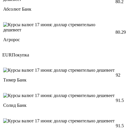
80.2
Абсолют Банк
80.29
Агророс
EURПокупка
92
Тимер Банк
91.5
Солид Банк
91.5