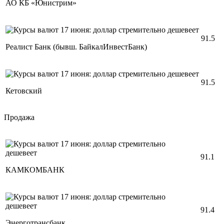
АО КБ «Юнистрим»
91.5
Реалист Банк (бывш. БайкалИнвестБанк)
91.5
Кетовский
Продажа
91.1
КАМКОМБАНК
91.4
Энерготрансбанк