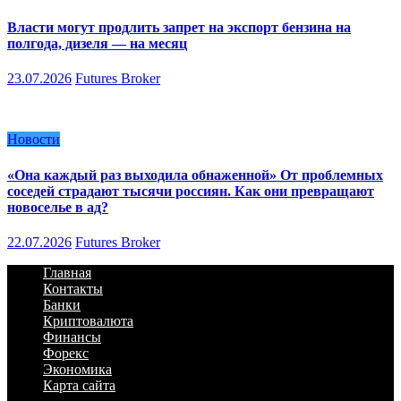
Власти могут продлить запрет на экспорт бензина на
полгода, дизеля — на месяц
23.07.2026
Futures Broker
Новости
«Она каждый раз выходила обнаженной» От проблемных
соседей страдают тысячи россиян. Как они превращают
новоселье в ад?
22.07.2026
Futures Broker
Главная
Контакты
Банки
Криптовалюта
Финансы
Форекс
Экономика
Карта сайта