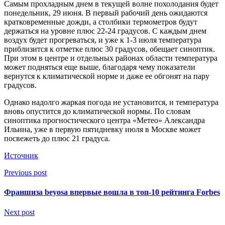
Самым прохладным днем в текущей волне похолодания будет
понедельник, 29 июня. В первый рабочий день ожидаются
кратковременные дожди, а столбики термометров будут
держаться на уровне плюс 22-24 градусов. С каждым днем
воздух будет прогреваться, и уже к 1-3 июля температура
приблизится к отметке плюс 30 градусов, обещает синоптик.
При этом в центре и отдельных районах области температура
может подняться еще выше, благодаря чему показатели
вернутся к климатической норме и даже ее обгонят на пару
градусов.
Однако надолго жаркая погода не установится, и температура
вновь опустится до климатической нормы. По словам
синоптика прогностического центра «Метео» Александра
Ильина, уже в первую пятидневку июля в Москве может
посвежеть до плюс 21 градуса.
Источник
Previous post
Франшиза beyosa впервые вошла в топ-10 рейтинга Forbes
Next post