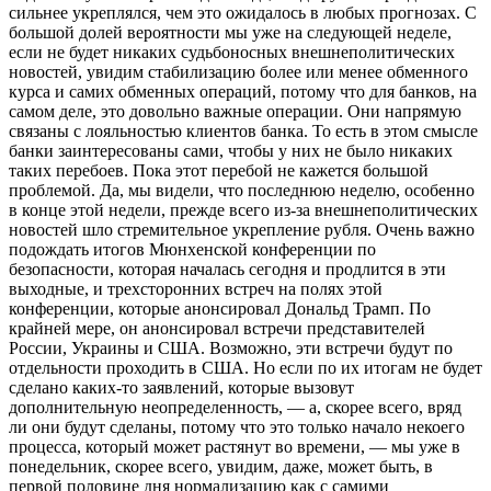
сильнее укреплялся, чем это ожидалось в любых прогнозах. С
большой долей вероятности мы уже на следующей неделе,
если не будет никаких судьбоносных внешнеполитических
новостей, увидим стабилизацию более или менее обменного
курса и самих обменных операций, потому что для банков, на
самом деле, это довольно важные операции. Они напрямую
связаны с лояльностью клиентов банка. То есть в этом смысле
банки заинтересованы сами, чтобы у них не было никаких
таких перебоев. Пока этот перебой не кажется большой
проблемой. Да, мы видели, что последнюю неделю, особенно
в конце этой недели, прежде всего из-за внешнеполитических
новостей шло стремительное укрепление рубля. Очень важно
подождать итогов Мюнхенской конференции по
безопасности, которая началась сегодня и продлится в эти
выходные, и трехсторонних встреч на полях этой
конференции, которые анонсировал Дональд Трамп. По
крайней мере, он анонсировал встречи представителей
России, Украины и США. Возможно, эти встречи будут по
отдельности проходить в США. Но если по их итогам не будет
сделано каких-то заявлений, которые вызовут
дополнительную неопределенность, — а, скорее всего, вряд
ли они будут сделаны, потому что это только начало некоего
процесса, который может растянут во времени, — мы уже в
понедельник, скорее всего, увидим, даже, может быть, в
первой половине дня нормализацию как с самими