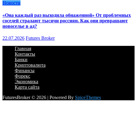
Новости
«Она каждый раз выходила обнаженной» От проблемных
соседей страдают тысячи россиян. Как они превращают
новоселье в ад?
22.07.2026
Futures Broker
Главная
Контакты
Банки
Криптовалюта
Финансы
Форекс
Экономика
Карта сайта
FuturesBroker © 2026 | Powered By
SpiceThemes