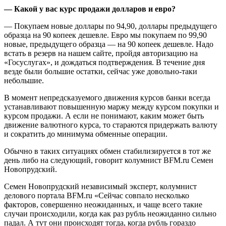
— Какой у вас курс продажи долларов и евро?
— Покупаем новые доллары по 94,90, доллары предыдущего
образца на 90 копеек дешевле. Евро мы покупаем по 99,90
новые, предыдущего образца — на 90 копеек дешевле. Надо
встать в резерв на нашем сайте, пройдя авторизацию на
«Госуслугах», и дождаться подтверждения. В течение дня
везде были большие остатки, сейчас уже довольно-таки
небольшие.
В момент непредсказуемого движения курсов банки всегда
устанавливают повышенную маржу между курсом покупки и
курсом продажи. А если не понимают, каким может быть
движение валютного курса, то стараются придержать валюту
и сократить до минимума обменные операции.
Обычно в таких ситуациях обмен стабилизируется в тот же
день либо на следующий, говорит колумнист BFM.ru Семен
Новопрудский.
Семен Новопрудский независимый эксперт, колумнист
делового портала BFM.ru «Сейчас совпало несколько
факторов, совершенно неожиданных, и чаще всего такие
случаи происходили, когда как раз рубль неожиданно сильно
падал. А тут они происходят тогда, когда рубль гораздо